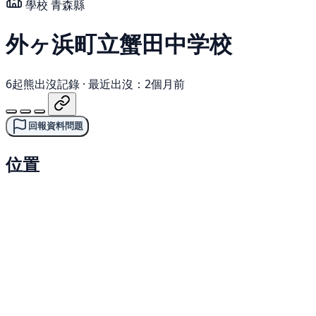
學校
青森縣
外ヶ浜町立蟹田中学校
6起熊出沒記錄
·
最近出沒：2個月前
回報資料問題
位置