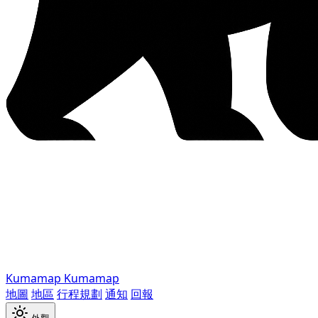
Kumamap
Kumamap
地圖
地區
行程規劃
通知
回報