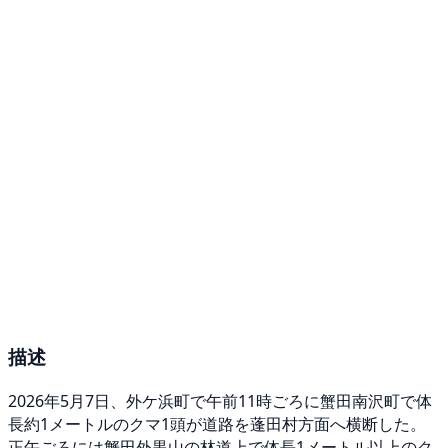
描述
2026年5月7日、外ケ浜町で午前11時ごろに蟹田南沢町で体
長約1メートルのクマ1頭が道路を蓬田村方面へ横断した。
正午ごろには蟹田外黒山の林道上で体長1メートル以上のク