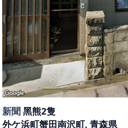
新聞
黑熊2隻
外ケ浜町蟹田南沢町, 青森県