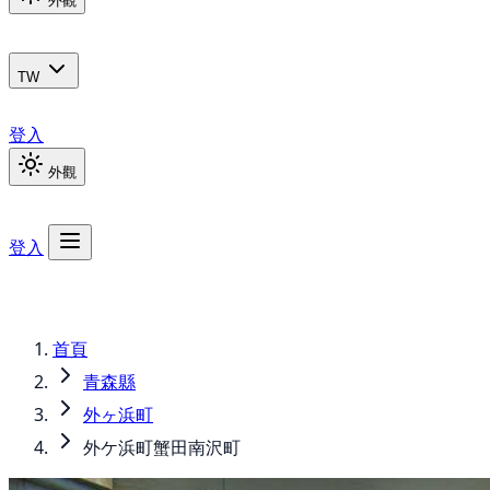
外觀
TW
登入
外觀
登入
首頁
青森縣
外ヶ浜町
外ケ浜町蟹田南沢町