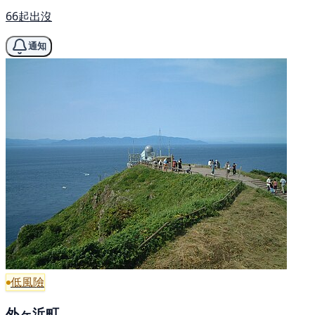
66起出沒
通知
低風險
外ヶ浜町