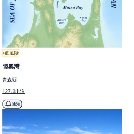
低風險
陸奧灣
青森縣
127起出沒
通知