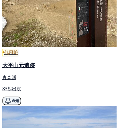
低風險
大平山元遺跡
青森縣
83起出沒
通知