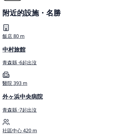
附近的設施・名勝
飯店
80 m
中村旅館
青森縣 ·
6起出沒
醫院
393 m
外ヶ浜中央病院
青森縣 ·
7起出沒
社區中心
420 m