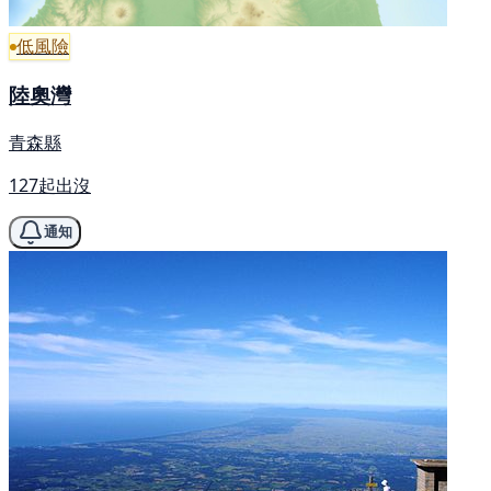
低風險
陸奧灣
青森縣
127起出沒
通知