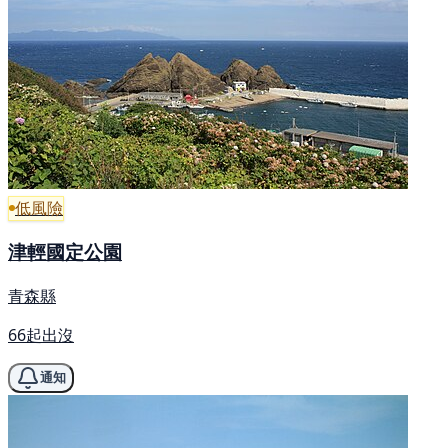
低風險
津輕國定公園
青森縣
66起出沒
通知