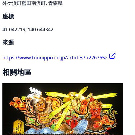
外ケ浜町蟹田南沢町, 青森県
座標
41.042219, 140.644342
來源
https://www.toonippo.co.jp/articles/-/2267652
相關地區