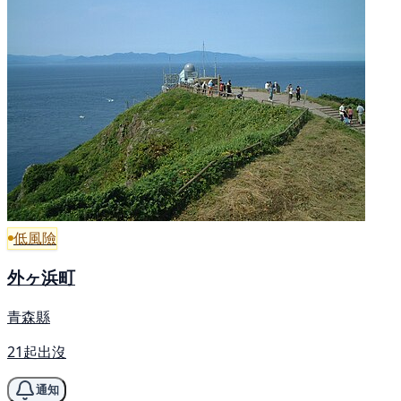
低風險
外ヶ浜町
青森縣
21起出沒
通知