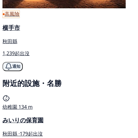
高風險
横手市
秋田縣
1,239起出沒
通知
附近的設施・名勝
幼稚園
134 m
みいりの保育園
秋田縣 ·
179起出沒