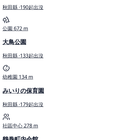
秋田縣 ·
190起出沒
公園
672 m
大鳥公園
秋田縣 ·
133起出沒
幼稚園
134 m
みいりの保育園
秋田縣 ·
179起出沒
社區中心
278 m
鶴巻町内会館