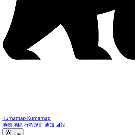
Kumamap
Kumamap
地圖
地區
行程規劃
通知
回報