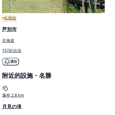
低風險
芦別市
北海道
157起出沒
通知
附近的設施・名勝
瀑布
2.8 km
月見の滝