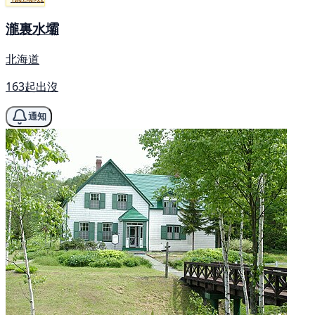
瀧裏水壩
北海道
163起出沒
通知