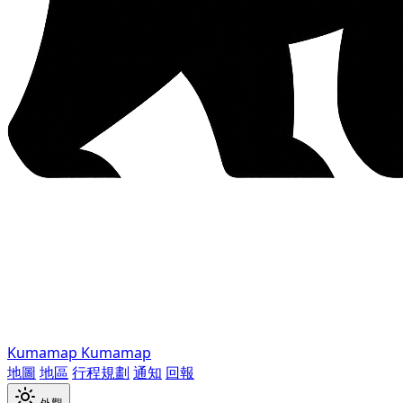
Kumamap
Kumamap
地圖
地區
行程規劃
通知
回報