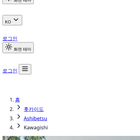
화면 테마
KO
로그인
화면 테마
로그인
홈
홋카이도
Ashibetsu
Kawagishi