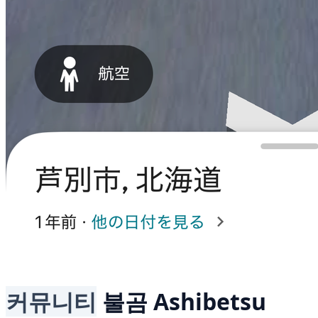
커뮤니티
불곰
Ashibetsu