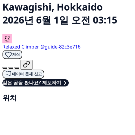
Kawagishi, Hokkaido
2026년 6월 1일 오전 03:15
Relaxed Climber
@guide-82c3e716
저장
데이터 문제 신고
같은 곰을 봤나요? 제보하기
위치