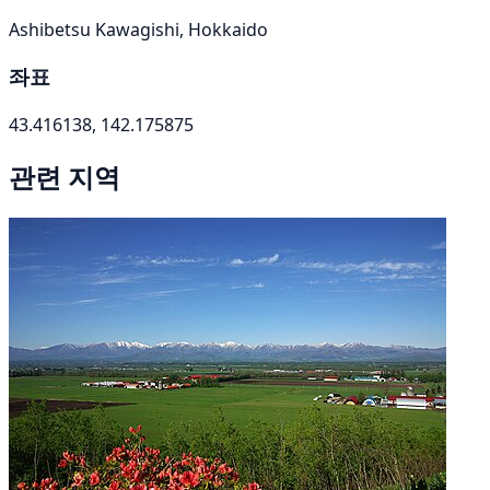
Ashibetsu Kawagishi, Hokkaido
좌표
43.416138, 142.175875
관련 지역