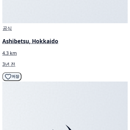
공식
Ashibetsu, Hokkaido
4.3 km
3년 전
저장