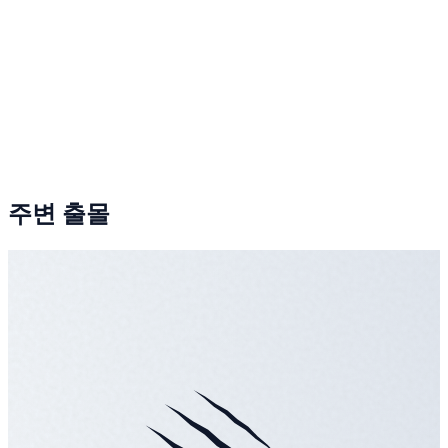
주변 출몰