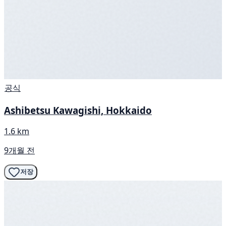
공식
Ashibetsu Kawagishi, Hokkaido
1.6 km
9개월 전
저장