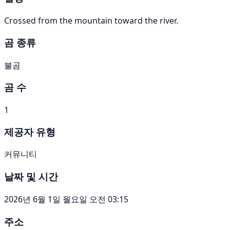
Crossed from the mountain toward the river.
곰 종류
불곰
곰 수
1
제공자 유형
커뮤니티
날짜 및 시간
2026년 6월 1일 월요일 오전 03:15
주소