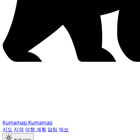
Kumamap
Kumamap
지도
지역
여행 계획
알림
제보