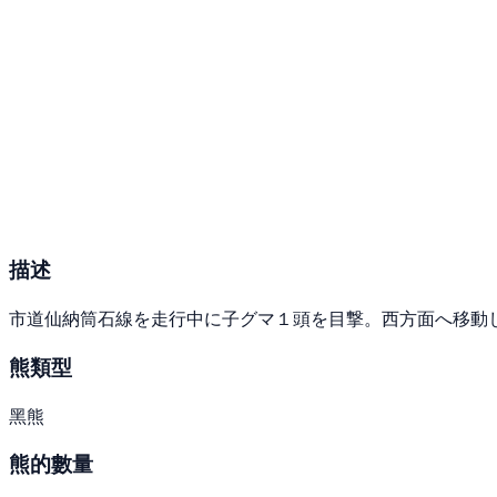
描述
市道仙納筒石線を走行中に子グマ１頭を目撃。西方面へ移動
熊類型
黑熊
熊的數量