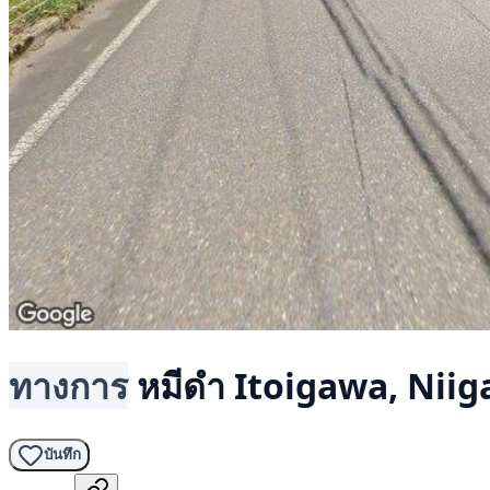
ทางการ
หมีดำ
Itoigawa, Niig
บันทึก