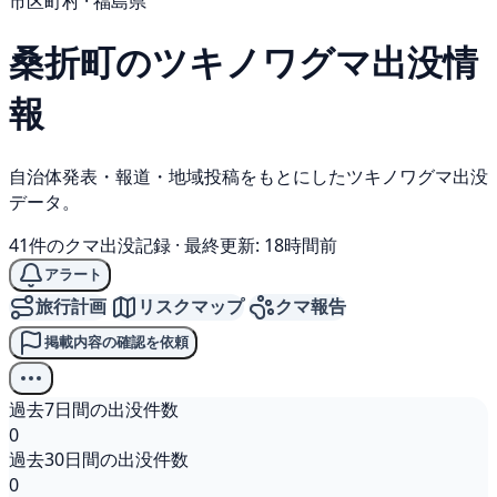
市区町村 · 福島県
桑折町の
ツキノワグマ
出没情
報
自治体発表・報道・地域投稿をもとにしたツキノワグマ出没
データ。
41件のクマ出没記録
·
最終更新: 18時間前
アラート
旅行計画
リスクマップ
クマ報告
掲載内容の確認を依頼
過去7日間の出没件数
0
過去30日間の出没件数
0