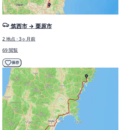
筑西市 → 栗原市
2 地点 · 3ヶ月前
69 閲覧
保存