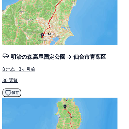
明治の森高尾国定公園 → 仙台市青葉区
8 地点 · 3ヶ月前
36 閲覧
保存