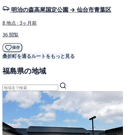
明治の森高尾国定公園 → 仙台市青葉区
8 地点 · 3ヶ月前
36 閲覧
保存
桑折町を通るルートをもっと見る
福島県の地域