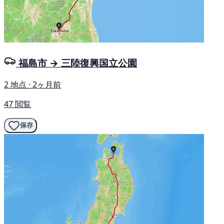
福島市 → 三陸復興国立公園
2 地点 · 2ヶ月前
47 閲覧
保存