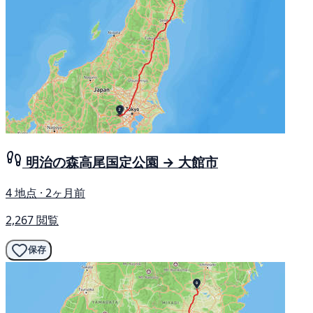
明治の森高尾国定公園 → 大館市
4 地点 · 2ヶ月前
2,267 閲覧
保存