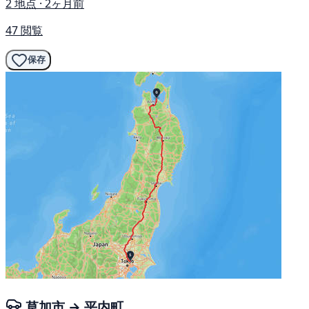
2 地点 · 2ヶ月前
47 閲覧
保存
草加市 → 平内町