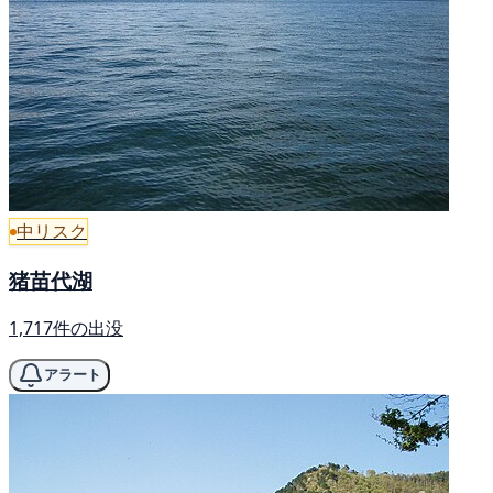
中リスク
猪苗代湖
1,717件の出没
アラート