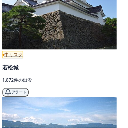
中リスク
若松城
1,872件の出没
アラート