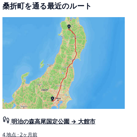
桑折町を通る最近のルート
明治の森高尾国定公園 → 大館市
4 地点 · 2ヶ月前