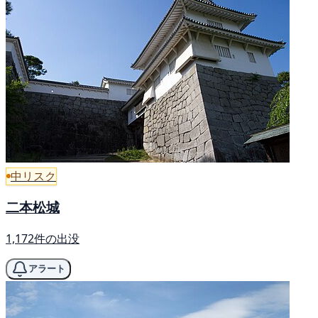
中リスク
二本松城
1,172件の出没
アラート