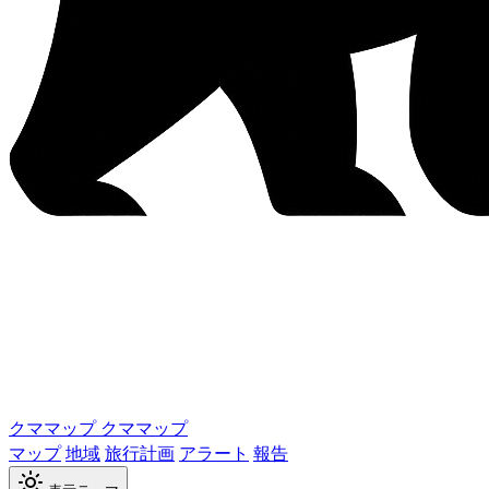
クママップ
クママップ
マップ
地域
旅行計画
アラート
報告