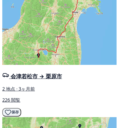
会津若松市 → 栗原市
2 地点 · 3ヶ月前
226 閲覧
保存