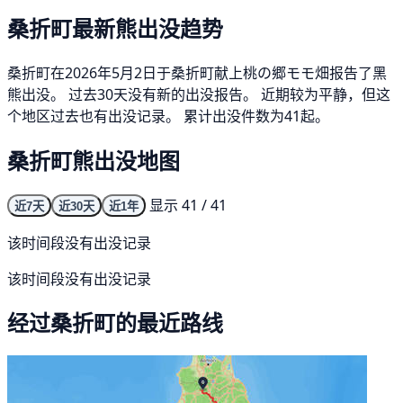
桑折町最新熊出没趋势
桑折町在2026年5月2日于桑折町献上桃の郷モモ畑报告了黑
熊出没。 过去30天没有新的出没报告。 近期较为平静，但这
个地区过去也有出没记录。 累计出没件数为41起。
桑折町熊出没地图
显示 41 / 41
近7天
近30天
近1年
该时间段没有出没记录
该时间段没有出没记录
经过桑折町的最近路线