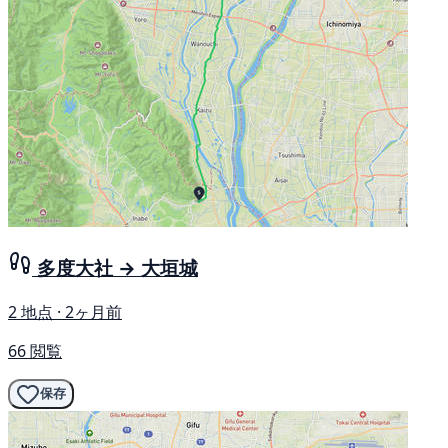
多度大社 → 大垣城
2 地点 · 2ヶ月前
66 閲覧
保存