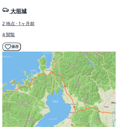
大垣城
2 地点 · 1ヶ月前
4 閲覧
保存