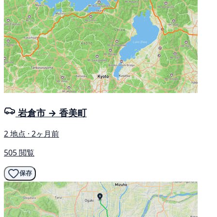
岩倉市 → 香美町
2 地点 · 2ヶ月前
505 閲覧
保存