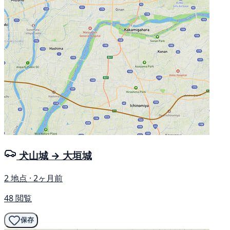
犬山城 → 大垣城
2 地点 · 2ヶ月前
48 閲覧
保存