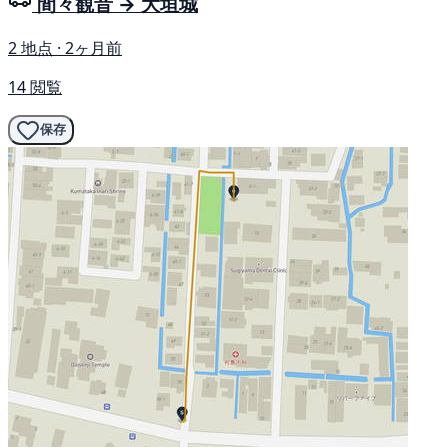
間々観音 → 大垣城
2 地点 · 2ヶ月前
14 閲覧
保存