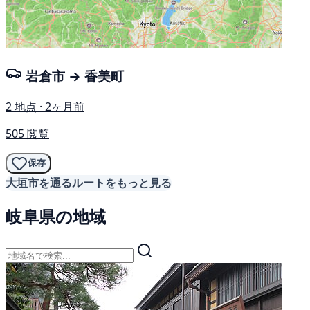
岩倉市 → 香美町
2 地点 · 2ヶ月前
505 閲覧
保存
大垣市を通るルートをもっと見る
岐阜県の地域