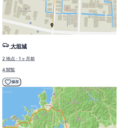
大垣城
2 地点 · 1ヶ月前
4 閲覧
保存