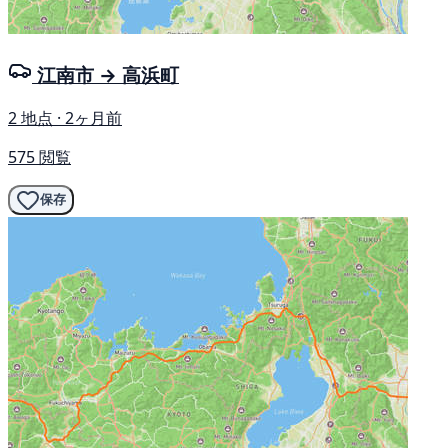
江南市 → 高浜町
2 地点 · 2ヶ月前
575 閲覧
保存