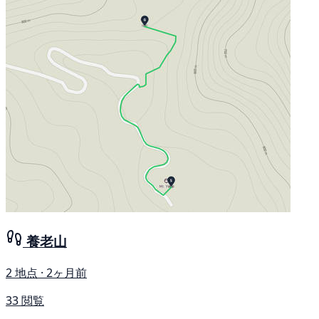
養老山
2 地点 · 2ヶ月前
33 閲覧