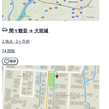
間々観音 → 大垣城
2 地点 · 2ヶ月前
14 閲覧
保存