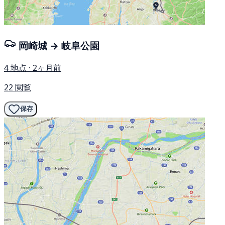
岡崎城 → 岐阜公園
4 地点 · 2ヶ月前
22 閲覧
保存