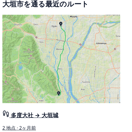
大垣市を通る最近のルート
多度大社 → 大垣城
2 地点 · 2ヶ月前