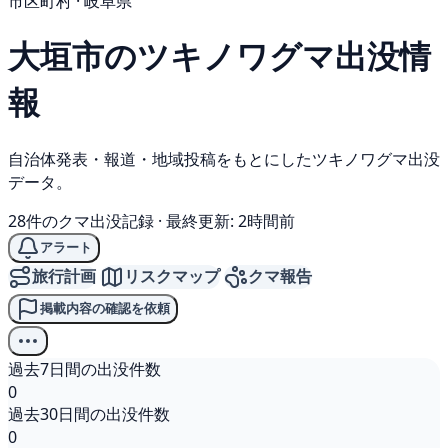
市区町村 · 岐阜県
大垣市の
ツキノワグマ
出没情
報
自治体発表・報道・地域投稿をもとにしたツキノワグマ出没
データ。
28件のクマ出没記録
·
最終更新: 2時間前
アラート
旅行計画
リスクマップ
クマ報告
掲載内容の確認を依頼
過去7日間の出没件数
0
過去30日間の出没件数
0