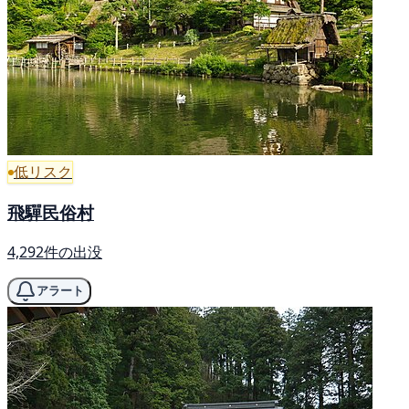
低リスク
飛驒民俗村
4,292件の出没
アラート