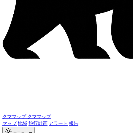
クママップ
クママップ
マップ
地域
旅行計画
アラート
報告