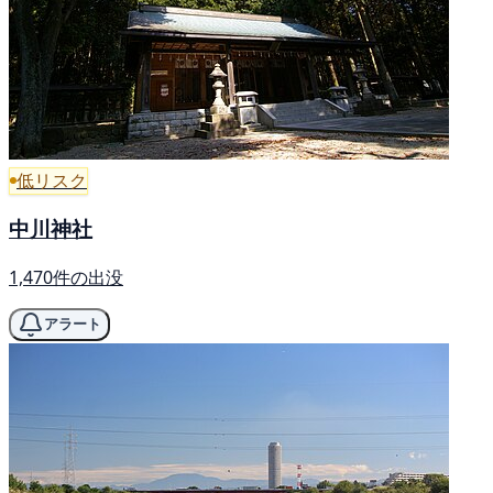
低リスク
中川神社
1,470件の出没
アラート