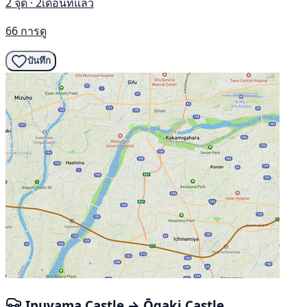
2 จุด · 2เดือนที่แล้ว
66 การดู
บันทึก
Inuyama Castle → Ōgaki Castle