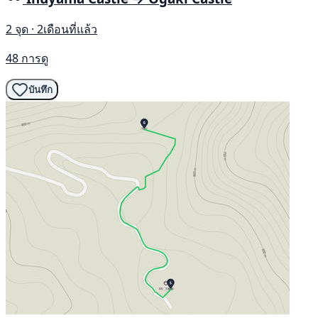
2 จุด · 2เดือนที่แล้ว
48 การดู
บันทึก