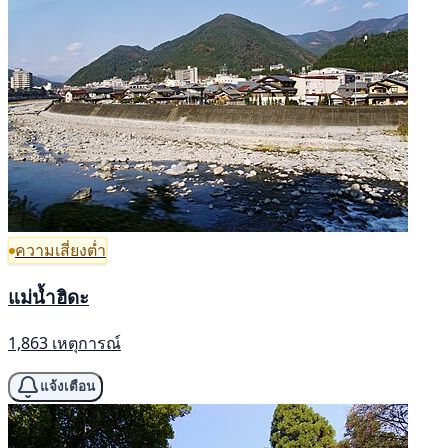
ความเสี่ยงต่ำ
แม่น้ำฮิดะ
1,863 เหตุการณ์
แจ้งเตือน