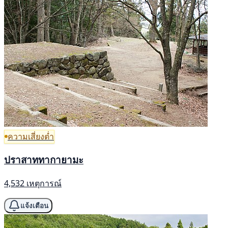
ความเสี่ยงต่ำ
ปราสาททากายามะ
4,532 เหตุการณ์
แจ้งเตือน