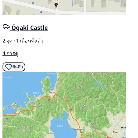
Ōgaki Castle
2 จุด · 1 เดือนที่แล้ว
4 การดู
บันทึก