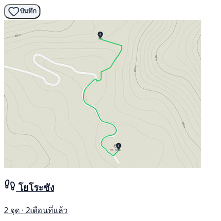
บันทึก
โยโระซัง
2 จุด · 2เดือนที่แล้ว