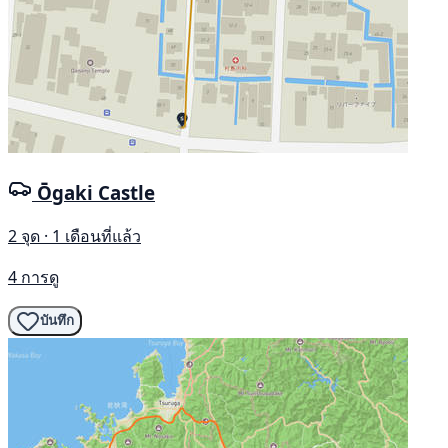
Ōgaki Castle
2 จุด · 1 เดือนที่แล้ว
4 การดู
บันทึก