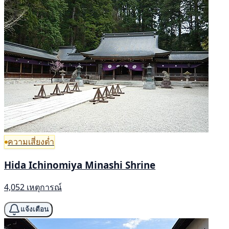
ความเสี่ยงต่ำ
Hida Ichinomiya Minashi Shrine
4,052 เหตุการณ์
แจ้งเตือน