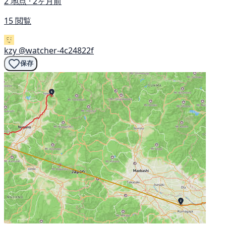
2 地点 · 2ヶ月前
15 閲覧
kzy
@watcher-4c24822f
保存