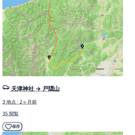
天津神社 → 戸隠山
3 地点 · 2ヶ月前
35 閲覧
保存