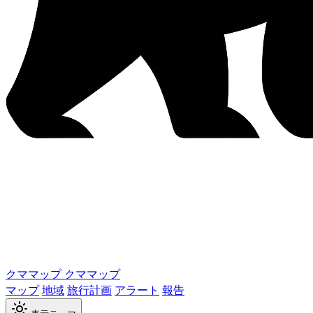
クママップ
クママップ
マップ
地域
旅行計画
アラート
報告