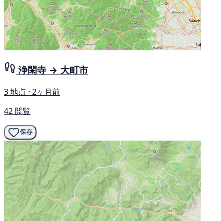
浄閑寺 → 大町市
3 地点 · 2ヶ月前
42 閲覧
保存