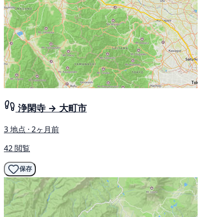
浄閑寺 → 大町市
3 地点 · 2ヶ月前
42 閲覧
保存