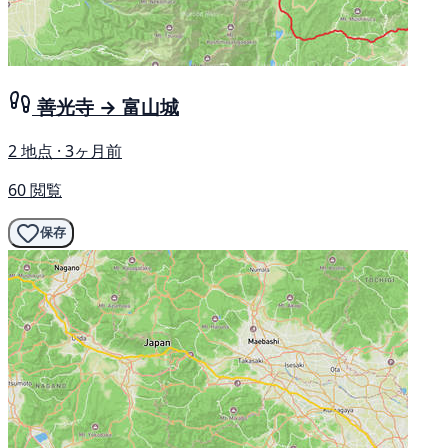
善光寺 → 富山城
2 地点 · 3ヶ月前
60 閲覧
保存