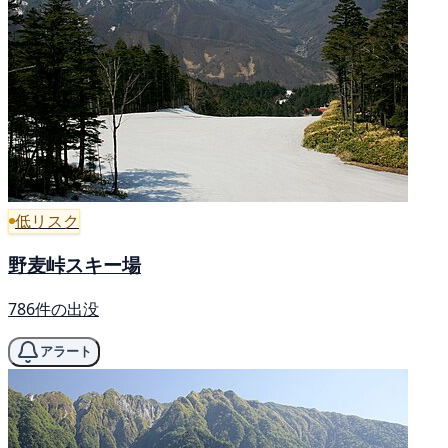
低リスク
野麦峠スキー場
786件の出没
アラート