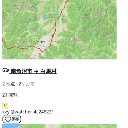
南魚沼市 → 白馬村
2 地点 · 2ヶ月前
21 閲覧
kzy
@watcher-4c24822f
保存