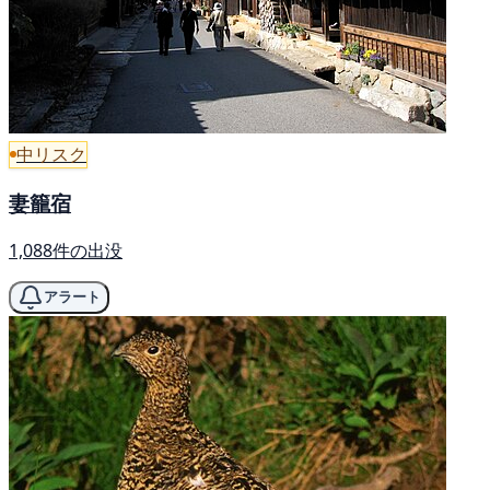
中リスク
妻籠宿
1,088件の出没
アラート