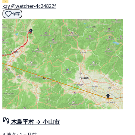
kzy
@watcher-4c24822f
保存
木島平村 → 小山市
4 地点 · 1ヶ月前