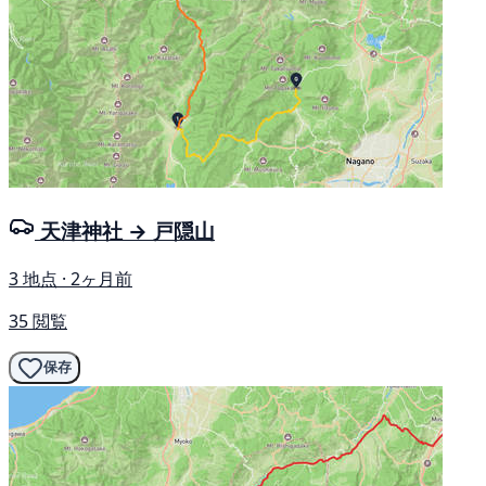
天津神社 → 戸隠山
3 地点 · 2ヶ月前
35 閲覧
保存