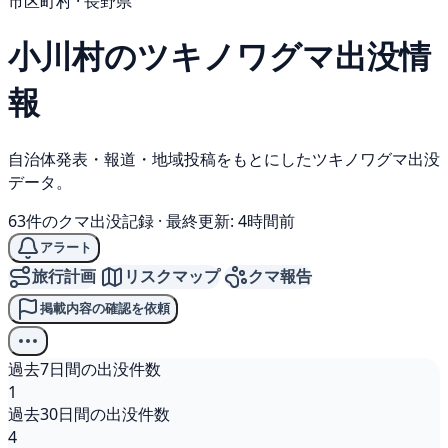
市区町村 · 長野県
小川村の
ツキノワグマ
出没情
報
自治体発表・報道・地域投稿をもとにしたツキノワグマ出没
データ。
63件のクマ出没記録
·
最終更新: 4時間前
アラート
旅行計画
リスクマップ
クマ報告
掲載内容の確認を依頼
過去7日間の出没件数
1
過去30日間の出没件数
4