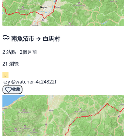
南魚沼市 → 白馬村
2 站點 · 2個月前
21 瀏覽
kzy
@watcher-4c24822f
收藏