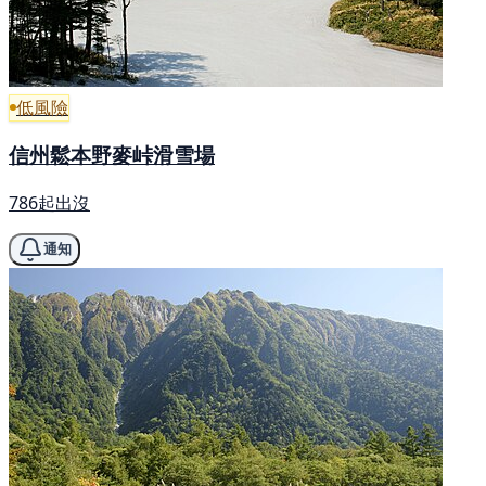
低風險
信州鬆本野麥峠滑雪場
786起出沒
通知