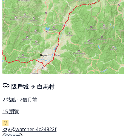
阪戶城 → 白馬村
2 站點 · 2個月前
15 瀏覽
kzy
@watcher-4c24822f