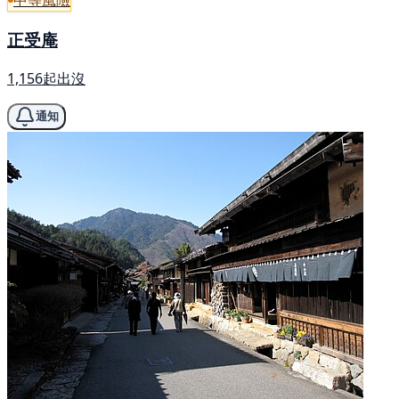
正受庵
1,156起出沒
通知