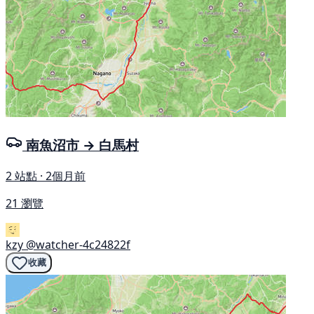
南魚沼市 → 白馬村
2 站點 · 2個月前
21 瀏覽
kzy
@watcher-4c24822f
收藏