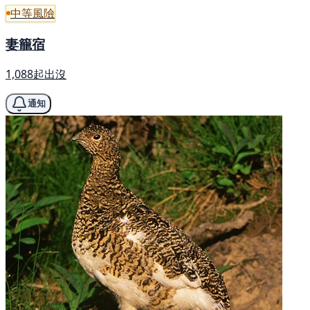
中等風險
妻籠宿
1,088起出沒
通知