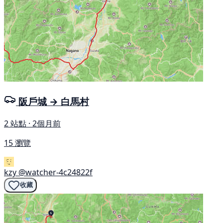
阪戶城 → 白馬村
2 站點 · 2個月前
15 瀏覽
kzy
@watcher-4c24822f
收藏