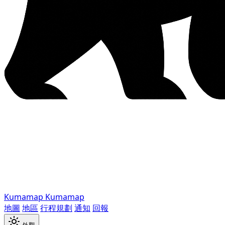
Kumamap
Kumamap
地圖
地區
行程規劃
通知
回報