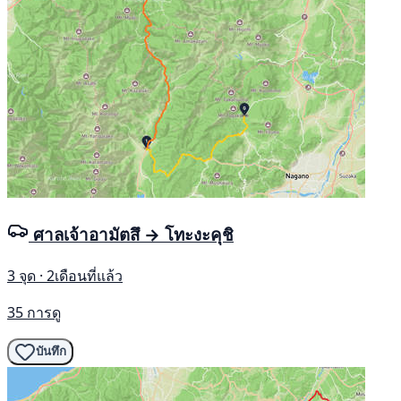
ศาลเจ้าอามัตสึ → โทะงะคุชิ
3 จุด · 2เดือนที่แล้ว
35 การดู
บันทึก