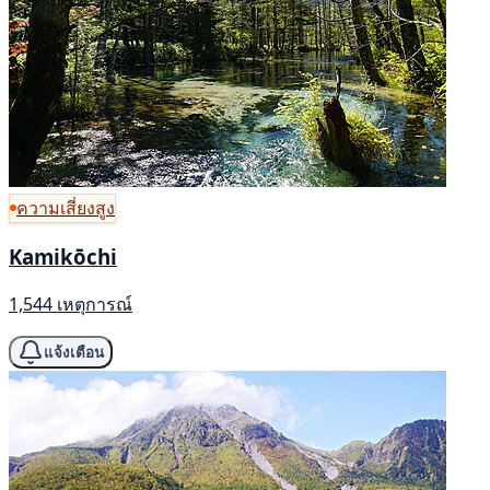
ความเสี่ยงสูง
Kamikōchi
1,544 เหตุการณ์
แจ้งเตือน