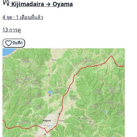
Kijimadaira → Oyama
4 จุด · 1 เดือนที่แล้ว
13 การดู
บันทึก