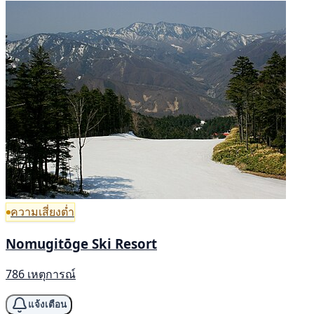
ความเสี่ยงต่ำ
Nomugitōge Ski Resort
786 เหตุการณ์
แจ้งเตือน