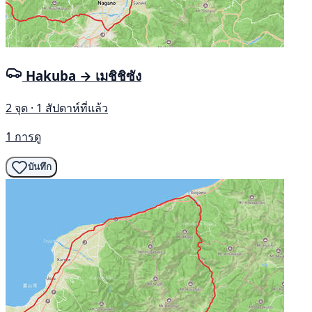
Hakuba → เมชิชิซัง
2 จุด · 1 สัปดาห์ที่แล้ว
1 การดู
บันทึก