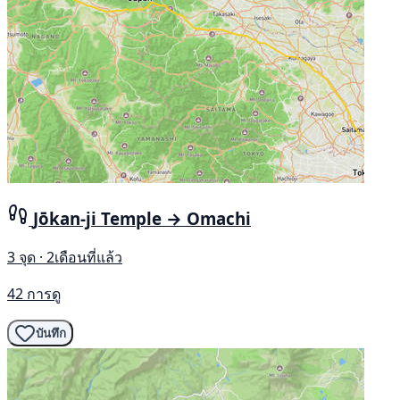
Jōkan-ji Temple → Omachi
3 จุด · 2เดือนที่แล้ว
42 การดู
บันทึก