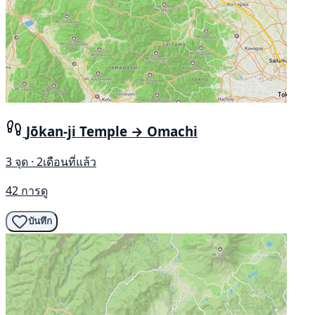
Jōkan-ji Temple → Omachi
3 จุด · 2เดือนที่แล้ว
42 การดู
บันทึก