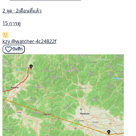
2 จุด · 2เดือนที่แล้ว
15 การดู
kzy
@watcher-4c24822f
บันทึก