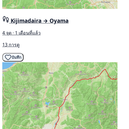
Kijimadaira → Oyama
4 จุด · 1 เดือนที่แล้ว
13 การดู
บันทึก