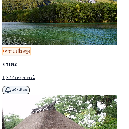
ความเสี่ยงสูง
ยาเคะ
1,272 เหตุการณ์
แจ้งเตือน