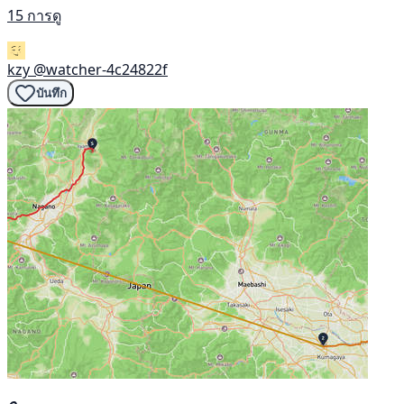
15 การดู
kzy
@watcher-4c24822f
บันทึก