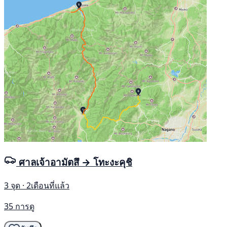
ศาลเจ้าอามัตสึ → โทะงะคุชิ
3 จุด · 2เดือนที่แล้ว
35 การดู