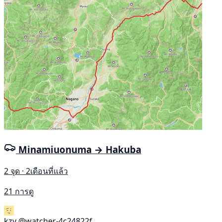
Minamiuonuma → Hakuba
2 จุด · 2เดือนที่แล้ว
21 การดู
kzy
@watcher-4c24822f