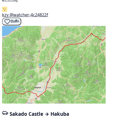
kzy
@watcher-4c24822f
บันทึก
Sakado Castle → Hakuba