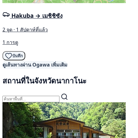
Hakuba → เมชิชิซัง
2 จุด · 1 สัปดาห์ที่แล้ว
1 การดู
บันทึก
ดูเส้นทางผ่าน Ogawa เพิ่มเติม
สถานที่ในจังหวัดนากาโนะ