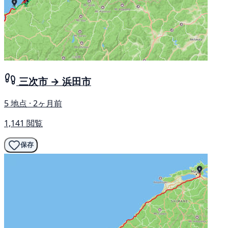
三次市 → 浜田市
5 地点 · 2ヶ月前
1,141 閲覧
保存