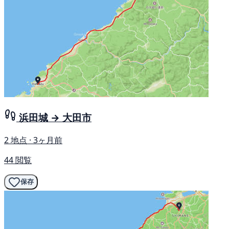
浜田城 → 大田市
2 地点 · 3ヶ月前
44 閲覧
保存