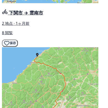
下関市 → 雲南市
2 地点 · 1ヶ月前
8 閲覧
保存