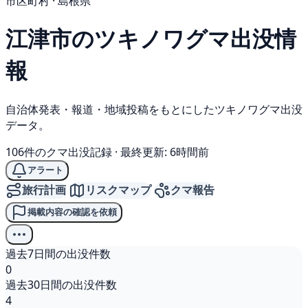
市区町村 · 島根県
江津市の
ツキノワグマ
出没情
報
自治体発表・報道・地域投稿をもとにしたツキノワグマ出没
データ。
106件のクマ出没記録
·
最終更新: 6時間前
アラート
旅行計画
リスクマップ
クマ報告
掲載内容の確認を依頼
過去7日間の出没件数
0
過去30日間の出没件数
4