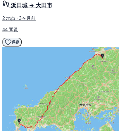
浜田城 → 大田市
2 地点 · 3ヶ月前
44 閲覧
保存