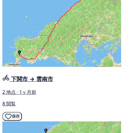
下関市 → 雲南市
2 地点 · 1ヶ月前
8 閲覧
保存