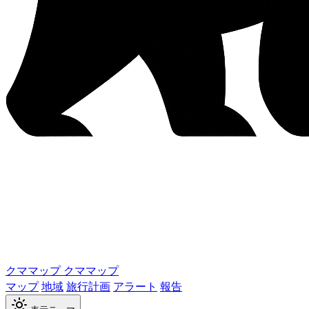
クママップ
クママップ
マップ
地域
旅行計画
アラート
報告