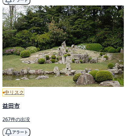
アラート
中リスク
益田市
267件の出没
アラート