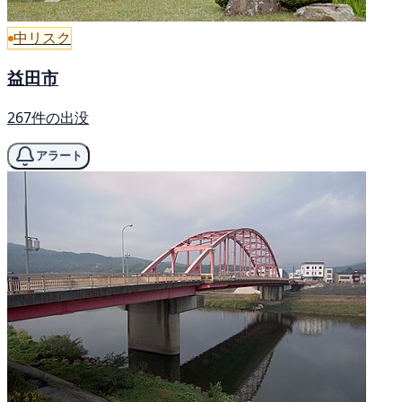
中リスク
益田市
267件の出没
アラート