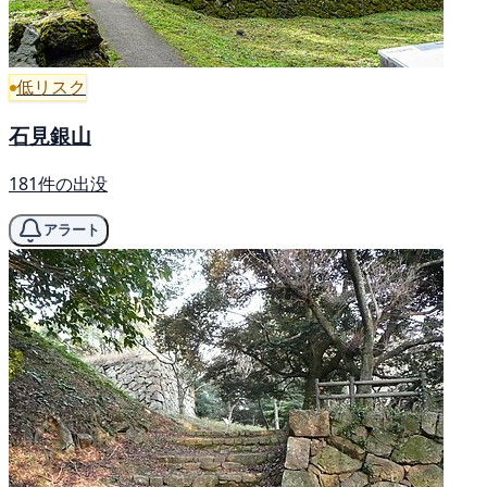
低リスク
石見銀山
181件の出没
アラート