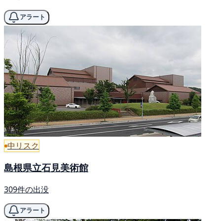
アラート
中リスク
島根県立石見美術館
309件の出没
アラート