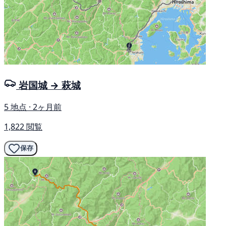
岩国城 → 萩城
5 地点 · 2ヶ月前
1,822 閲覧
保存