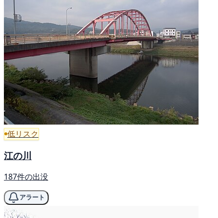
低リスク
江の川
187件の出没
アラート