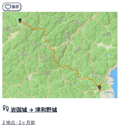
保存
岩国城 → 津和野城
2 地点 · 2ヶ月前