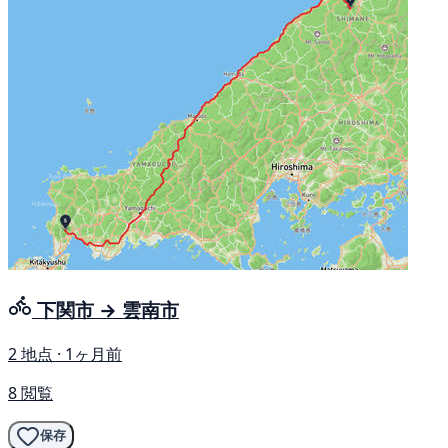
下関市 → 雲南市
2 地点 · 1ヶ月前
8 閲覧
保存