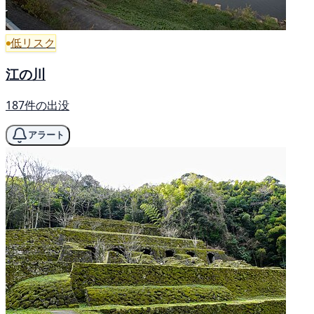
低リスク
江の川
187件の出没
アラート