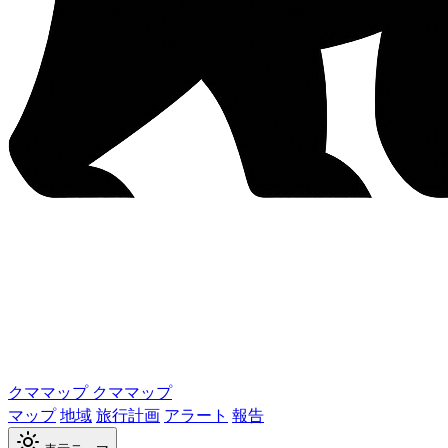
クママップ
クママップ
マップ
地域
旅行計画
アラート
報告