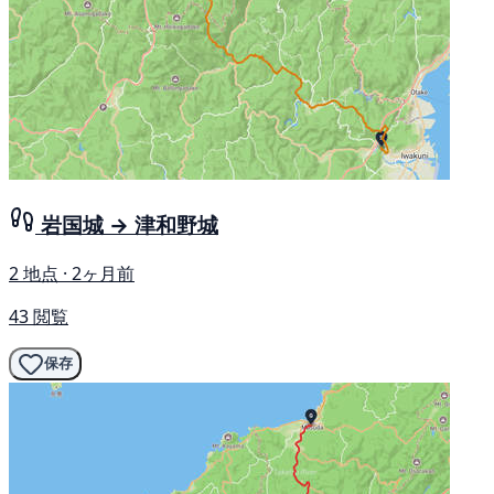
岩国城 → 津和野城
2 地点 · 2ヶ月前
43 閲覧
保存