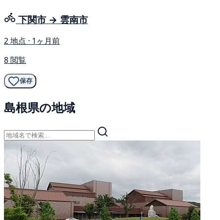
下関市 → 雲南市
2 地点 · 1ヶ月前
8 閲覧
保存
島根県の地域