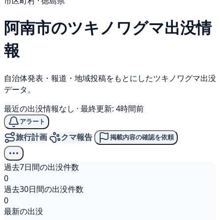
市区町村 · 徳島県
阿南市の
ツキノワグマ
出没情
報
自治体発表・報道・地域投稿をもとにしたツキノワグマ出没
データ。
最近の出没情報なし
·
最終更新: 4時間前
アラート
旅行計画
クマ報告
掲載内容の確認を依頼
過去7日間の出没件数
0
過去30日間の出没件数
0
最新の出没