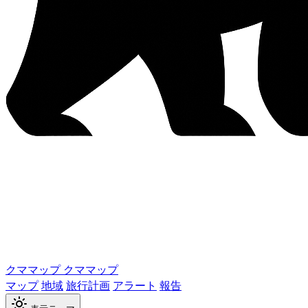
クママップ
クママップ
マップ
地域
旅行計画
アラート
報告