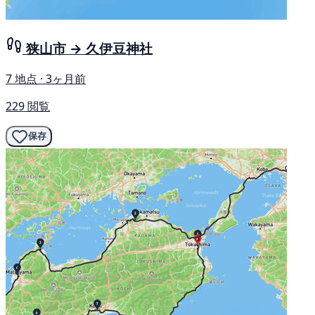
狭山市 → 久伊豆神社
7 地点 · 3ヶ月前
229 閲覧
保存