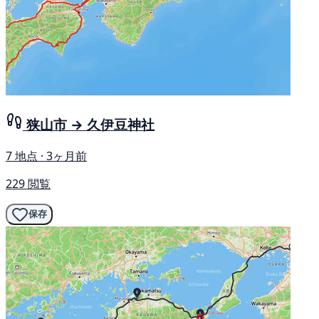
狭山市 → 久伊豆神社
7 地点 · 3ヶ月前
229 閲覧
保存