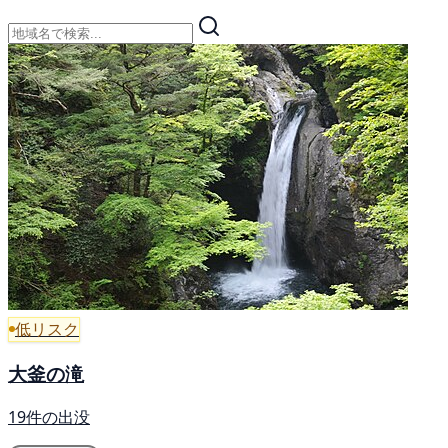
低リスク
大釜の滝
19件の出没