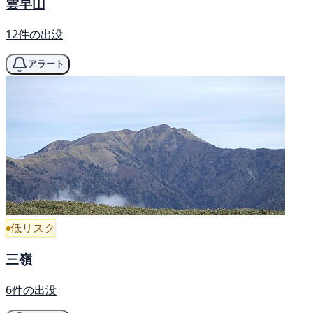
雲早山
12件の出没
アラート
低リスク
三嶺
6件の出没