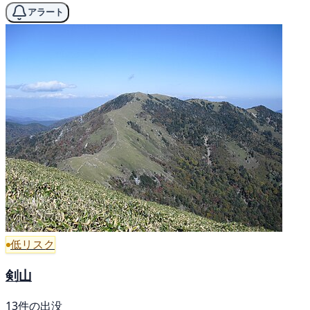
アラート
低リスク
剣山
13件の出没