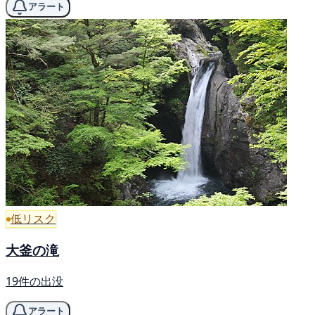
アラート
低リスク
大釜の滝
19件の出没
アラート