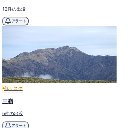
12件の出没
アラート
低リスク
三嶺
6件の出没
アラート