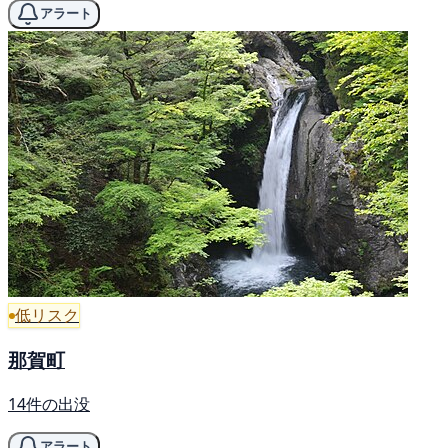
アラート
低リスク
那賀町
14件の出没
アラート