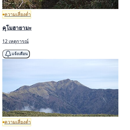
ความเสี่ยงต่ำ
คุโมฮายามะ
12 เหตุการณ์
แจ้งเตือน
ความเสี่ยงต่ำ