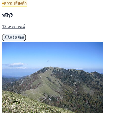
ความเสี่ยงต่ำ
ทสึรุงิ
13 เหตุการณ์
แจ้งเตือน