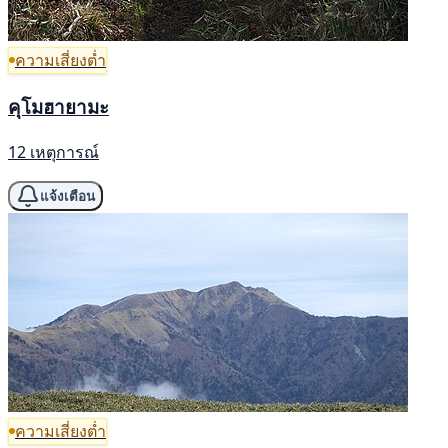
ความเสี่ยงต่ำ
คุโมฮายามะ
12 เหตุการณ์
แจ้งเตือน
ความเสี่ยงต่ำ