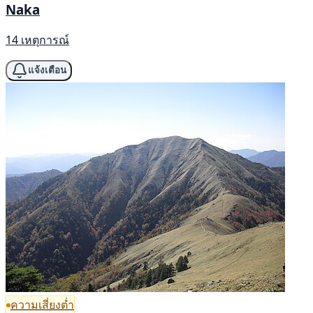
Naka
14 เหตุการณ์
แจ้งเตือน
ความเสี่ยงต่ำ