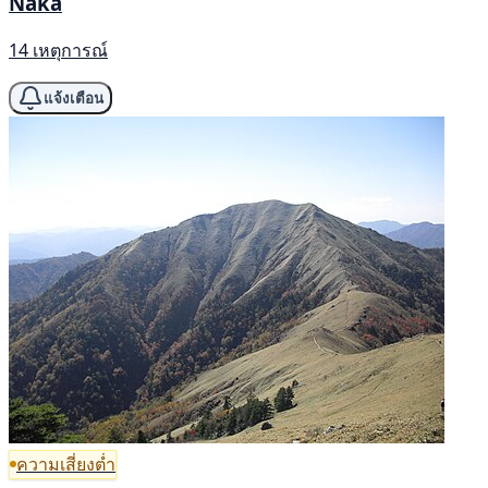
Naka
14 เหตุการณ์
แจ้งเตือน
ความเสี่ยงต่ำ