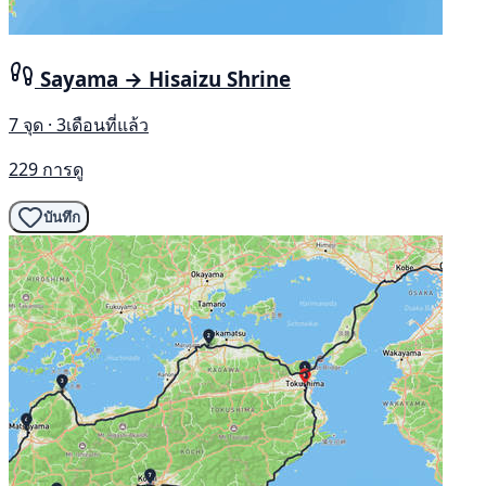
Sayama → Hisaizu Shrine
7 จุด · 3เดือนที่แล้ว
229 การดู
บันทึก