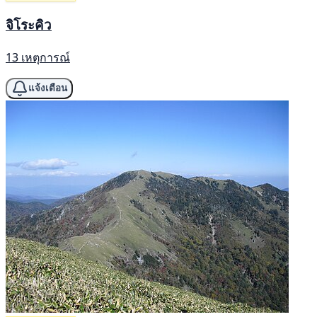
จิโระคิว
13 เหตุการณ์
แจ้งเตือน