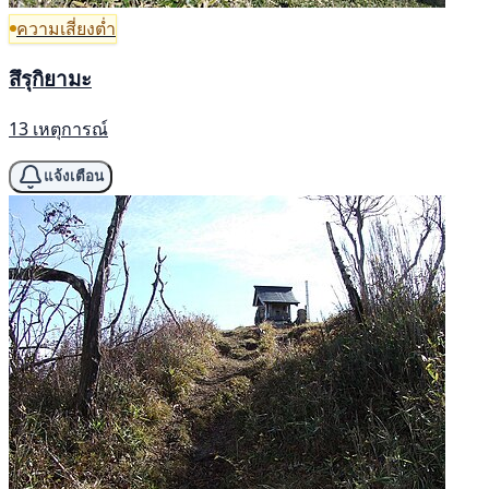
ความเสี่ยงต่ำ
สึรุกิยามะ
13 เหตุการณ์
แจ้งเตือน