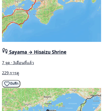
Sayama → Hisaizu Shrine
7 จุด · 3เดือนที่แล้ว
229 การดู
บันทึก