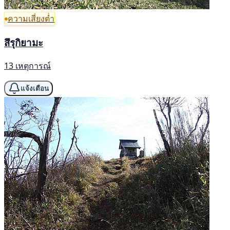
ความเสี่ยงต่ำ
สึรุกิยามะ
13 เหตุการณ์
แจ้งเตือน