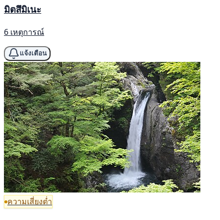
มิตสึมิเนะ
6 เหตุการณ์
แจ้งเตือน
ความเสี่ยงต่ำ