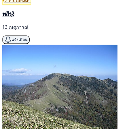
ความเสี่ยงต่ำ
ทสึรุงิ
13 เหตุการณ์
แจ้งเตือน