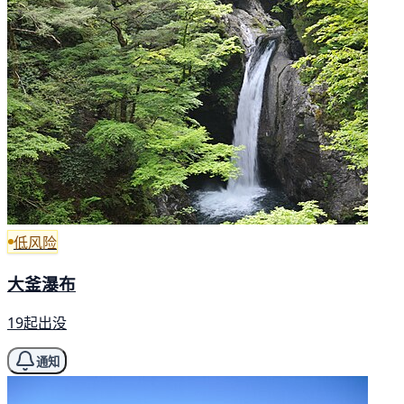
低风险
大釜瀑布
19起出没
通知