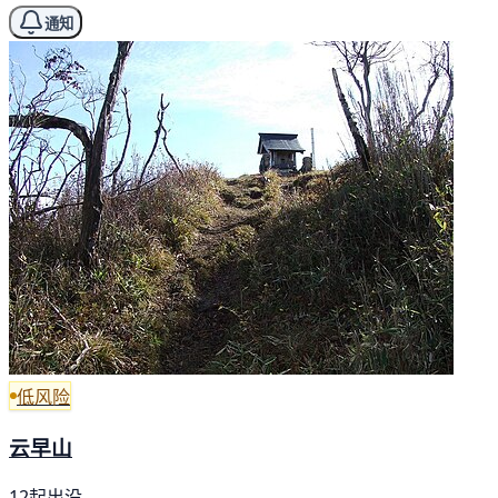
通知
低风险
云早山
12起出没