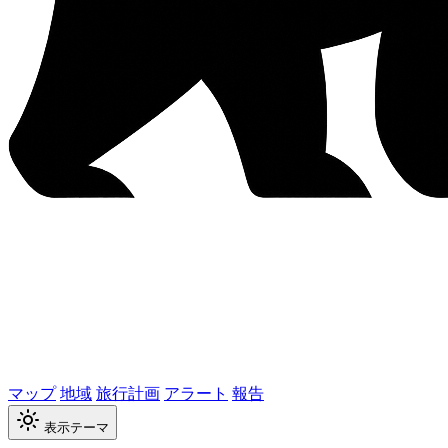
マップ
地域
旅行計画
アラート
報告
表示テーマ