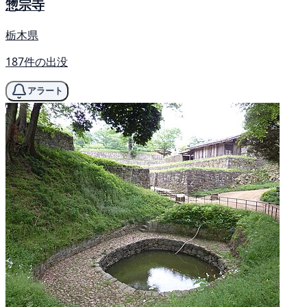
惣宗寺
栃木県
187件の出没
アラート