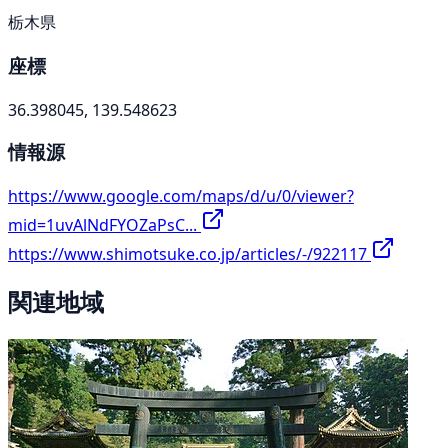
栃木県
座標
36.398045, 139.548623
情報源
https://www.google.com/maps/d/u/0/viewer?
mid=1uvAlNdFYOZaPsC...
https://www.shimotsuke.co.jp/articles/-/922117
関連地域