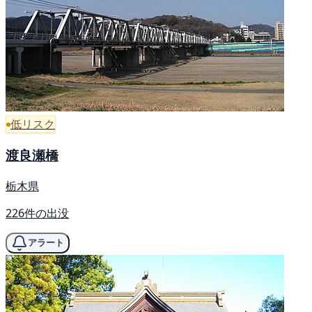
低リスク
渡良瀬橋
栃木県
226件の出没
アラート