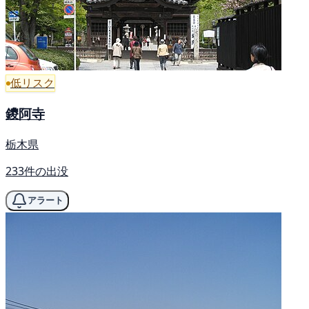
低リスク
鑁阿寺
栃木県
233件の出没
アラート