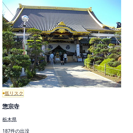
低リスク
惣宗寺
栃木県
187件の出没