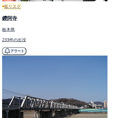
低リスク
鑁阿寺
栃木県
233件の出没
アラート