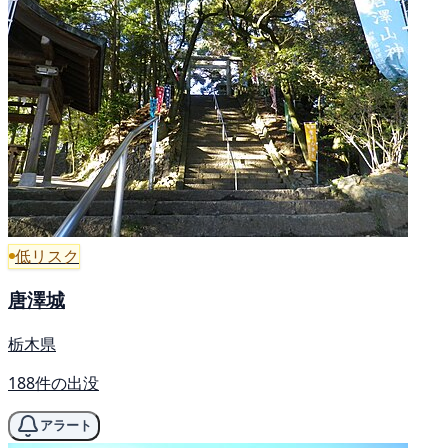
低リスク
唐澤城
栃木県
188件の出没
アラート