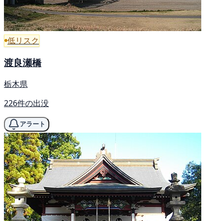
低リスク
渡良瀬橋
栃木県
226件の出没
アラート