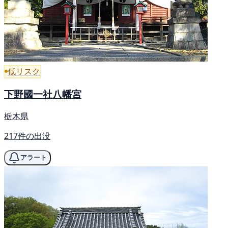
低リスク
下野國一社八幡宮
栃木県
217件の出没
アラート