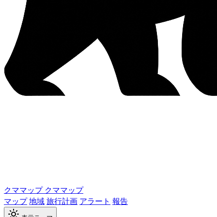
クママップ
クママップ
マップ
地域
旅行計画
アラート
報告