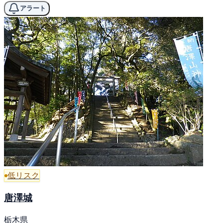
アラート
低リスク
唐澤城
栃木県