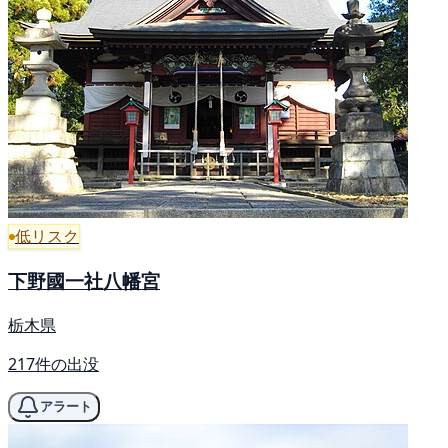
低リスク
下野國一社八幡宮
栃木県
217件の出没
アラート