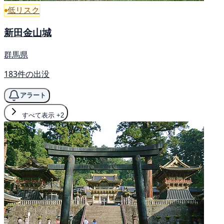
低リスク
新田金山城
群馬県
183件の出没
アラート
すべて表示
+2