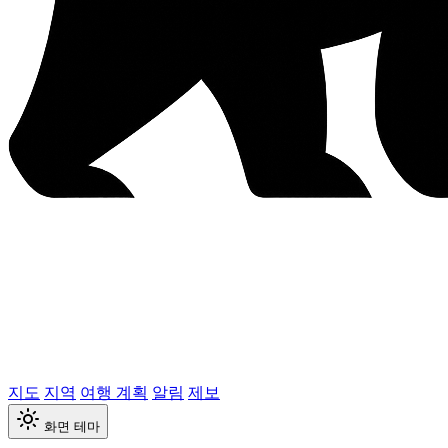
지도
지역
여행 계획
알림
제보
화면 테마