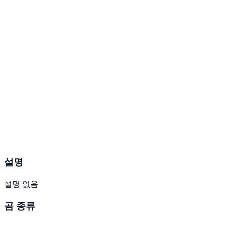
설명
설명 없음
곰 종류