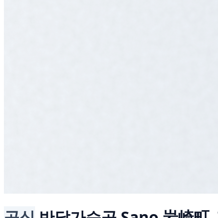
공식
반달가슴곰
Sano 岩崎町, 