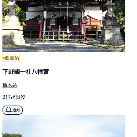
低風險
下野國一社八幡宮
栃木縣
217起出沒
通知