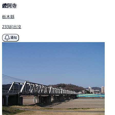
鑁阿寺
栃木縣
233起出沒
通知