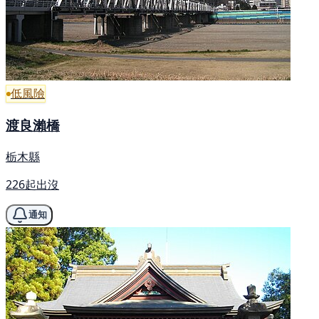
低風險
渡良瀨橋
栃木縣
226起出沒
通知