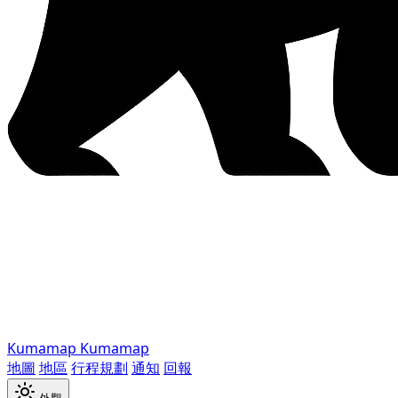
Kumamap
Kumamap
地圖
地區
行程規劃
通知
回報