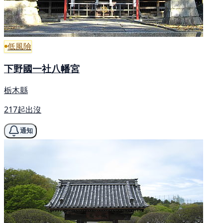
低風險
下野國一社八幡宮
栃木縣
217起出沒
通知