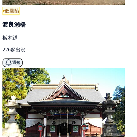
低風險
渡良瀨橋
栃木縣
226起出沒
通知