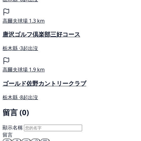
高爾夫球場
1.3 km
唐沢ゴルフ倶楽部三好コース
栃木縣 ·
3起出沒
高爾夫球場
1.9 km
ゴールド佐野カントリークラブ
栃木縣 ·
8起出沒
留言 (0)
顯示名稱
留言