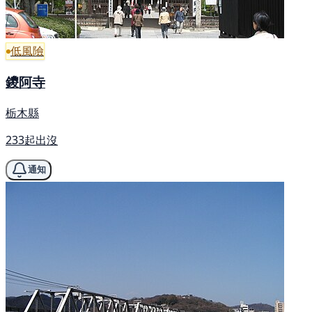
低風險
鑁阿寺
栃木縣
233起出沒
通知