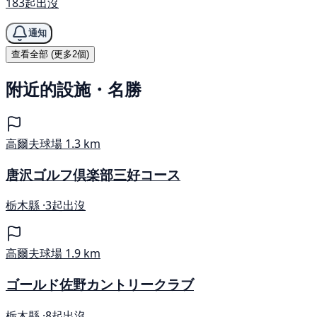
183起出沒
通知
查看全部 (更多2個)
附近的設施・名勝
高爾夫球場
1.3 km
唐沢ゴルフ倶楽部三好コース
栃木縣 ·
3起出沒
高爾夫球場
1.9 km
ゴールド佐野カントリークラブ
栃木縣 ·
8起出沒