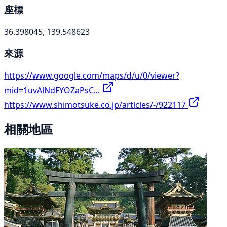
座標
36.398045, 139.548623
來源
https://www.google.com/maps/d/u/0/viewer?
mid=1uvAlNdFYOZaPsC...
https://www.shimotsuke.co.jp/articles/-/922117
相關地區