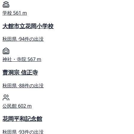
学校
561 m
大館市立花岡小学校
秋田県 ·
94件の出没
神社・寺院
567 m
曹洞宗 信正寺
秋田県 ·
88件の出没
公民館
602 m
花岡平和記念館
秋田県 ·
93件の出没