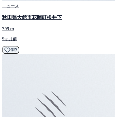
ニュース
秋田県大館市花岡町根井下
399 m
9ヶ月前
保存