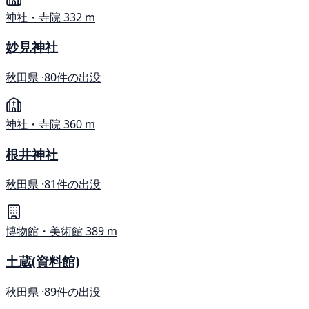
神社・寺院
332 m
妙見神社
秋田県 ·
80件の出没
神社・寺院
360 m
根井神社
秋田県 ·
81件の出没
博物館・美術館
389 m
土蔵(資料館)
秋田県 ·
89件の出没