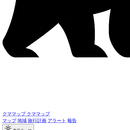
クママップ
クママップ
マップ
地域
旅行計画
アラート
報告