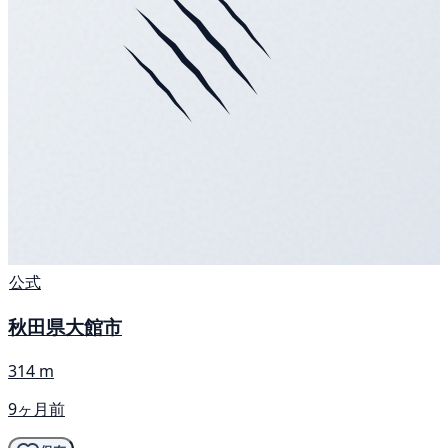
公式
秋田県大館市
314 m
9ヶ月前