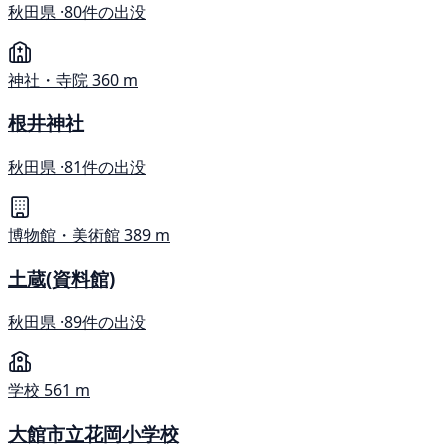
秋田県 ·
80件の出没
神社・寺院
360 m
根井神社
秋田県 ·
81件の出没
博物館・美術館
389 m
土蔵(資料館)
秋田県 ·
89件の出没
学校
561 m
大館市立花岡小学校