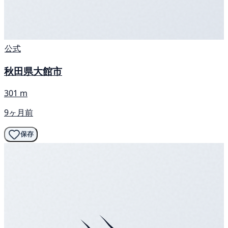
公式
秋田県大館市
301 m
9ヶ月前
保存