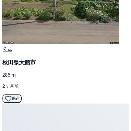
公式
秋田県大館市
286 m
2ヶ月前
保存