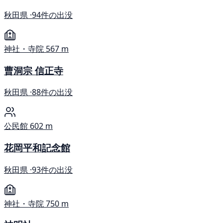
秋田県 ·
94件の出没
神社・寺院
567 m
曹洞宗 信正寺
秋田県 ·
88件の出没
公民館
602 m
花岡平和記念館
秋田県 ·
93件の出没
神社・寺院
750 m