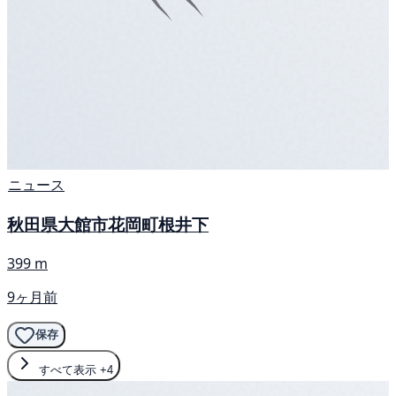
ニュース
秋田県大館市花岡町根井下
399 m
9ヶ月前
保存
すべて表示
+4