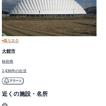
高リスク
大館市
秋田県
2,436件の出没
アラート
近くの施設・名所