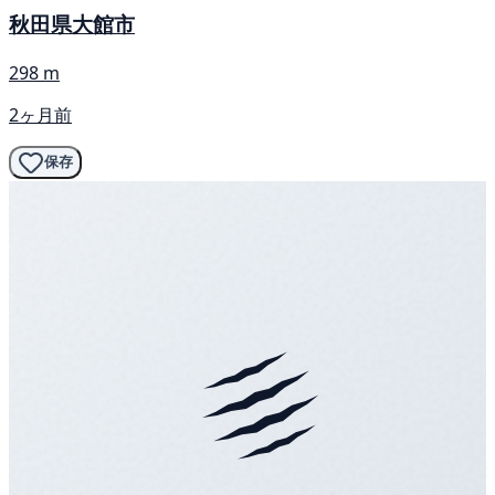
秋田県大館市
298 m
2ヶ月前
保存