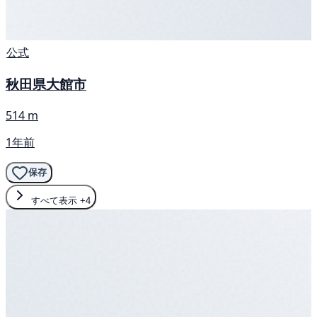
公式
秋田県大館市
514 m
1年前
保存
すべて表示
+4