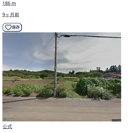
186 m
9ヶ月前
保存
公式