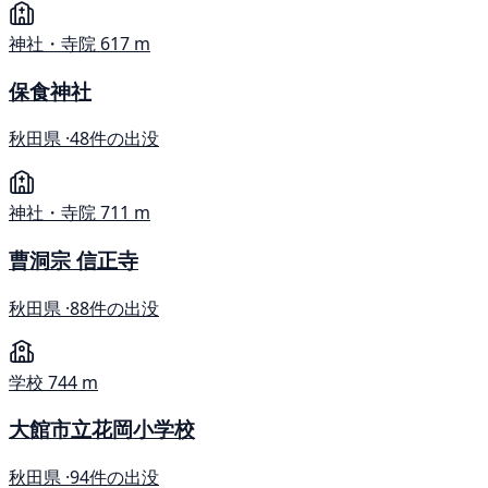
神社・寺院
617 m
保食神社
秋田県 ·
48件の出没
神社・寺院
711 m
曹洞宗 信正寺
秋田県 ·
88件の出没
学校
744 m
大館市立花岡小学校
秋田県 ·
94件の出没