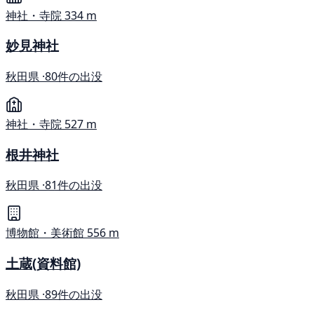
神社・寺院
334 m
妙見神社
秋田県 ·
80件の出没
神社・寺院
527 m
根井神社
秋田県 ·
81件の出没
博物館・美術館
556 m
土蔵(資料館)
秋田県 ·
89件の出没