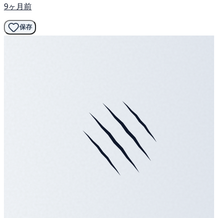
9ヶ月前
保存