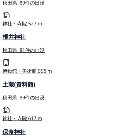
秋田県 ·
80件の出没
神社・寺院
527 m
根井神社
秋田県 ·
81件の出没
博物館・美術館
556 m
土蔵(資料館)
秋田県 ·
89件の出没
神社・寺院
617 m
保食神社