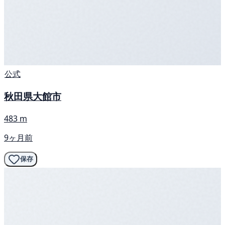
公式
秋田県大館市
483 m
9ヶ月前
保存