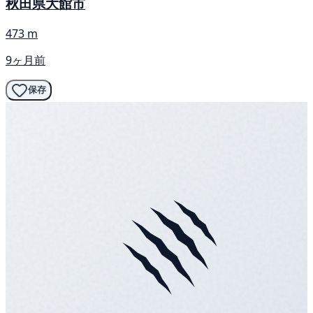
秋田県大館市
473 m
9ヶ月前
保存