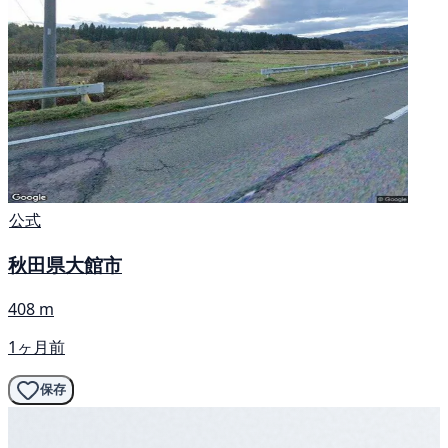
公式
秋田県大館市
408 m
1ヶ月前
保存