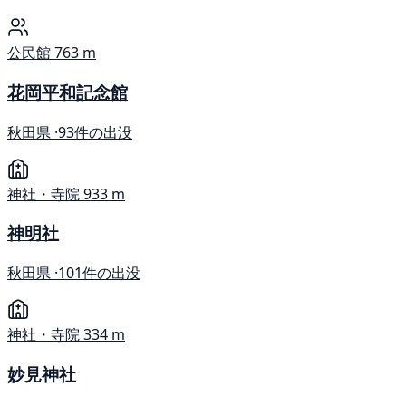
公民館
763 m
花岡平和記念館
秋田県 ·
93件の出没
神社・寺院
933 m
神明社
秋田県 ·
101件の出没
神社・寺院
334 m
妙見神社