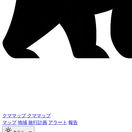
クママップ
クママップ
マップ
地域
旅行計画
アラート
報告