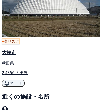
高リスク
大館市
秋田県
2,436件の出没
アラート
近くの施設・名所