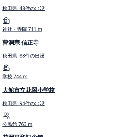
秋田県 ·
48件の出没
神社・寺院
711 m
曹洞宗 信正寺
秋田県 ·
88件の出没
学校
744 m
大館市立花岡小学校
秋田県 ·
94件の出没
公民館
763 m