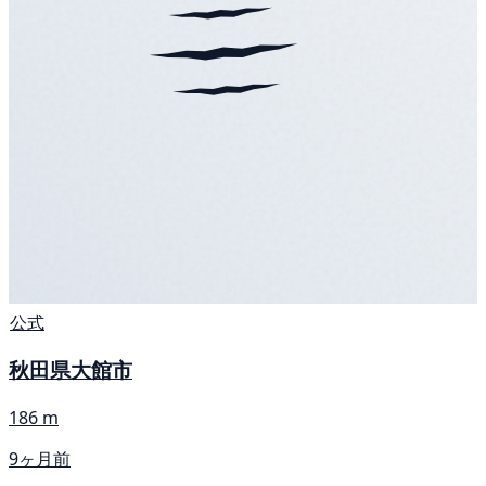
公式
秋田県大館市
186 m
9ヶ月前