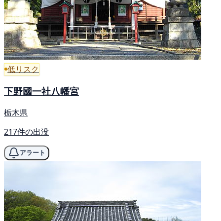
低リスク
下野國一社八幡宮
栃木県
217件の出没
アラート