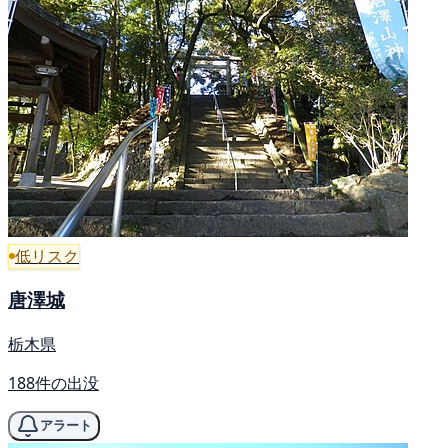
低リスク
唐澤城
栃木県
188件の出没
アラート