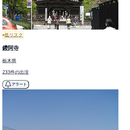
低リスク
鑁阿寺
栃木県
233件の出没
アラート