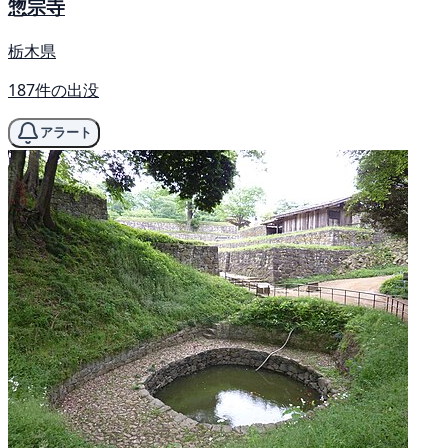
惣宗寺
栃木県
187件の出没
アラート