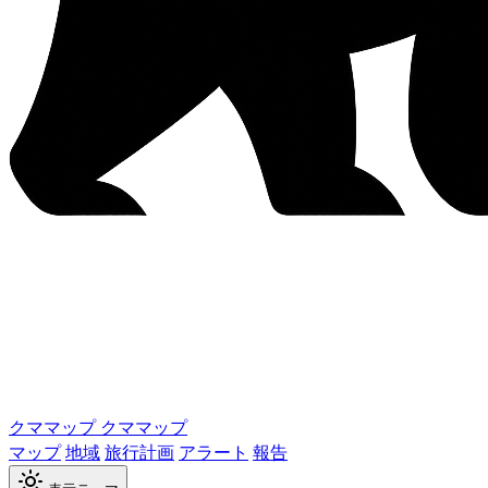
クママップ
クママップ
マップ
地域
旅行計画
アラート
報告