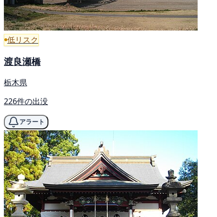
低リスク
渡良瀬橋
栃木県
226件の出没
アラート