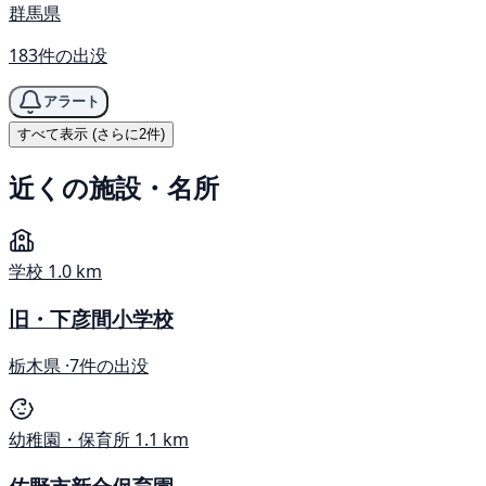
群馬県
183件の出没
アラート
すべて表示 (さらに2件)
近くの施設・名所
学校
1.0 km
旧・下彦間小学校
栃木県 ·
7件の出没
幼稚園・保育所
1.1 km