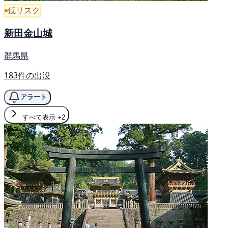
低リスク
新田金山城
群馬県
183件の出没
アラート
すべて表示
+2