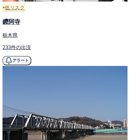
低リスク
鑁阿寺
栃木県
233件の出没
アラート