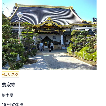
低リスク
惣宗寺
栃木県
187件の出没