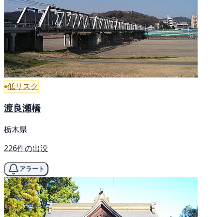
低リスク
渡良瀬橋
栃木県
226件の出没
アラート