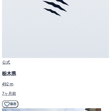
公式
栃木県
492 m
7ヶ月前
保存