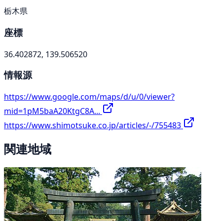
栃木県
座標
36.402872, 139.506520
情報源
https://www.google.com/maps/d/u/0/viewer?
mid=1pM5baA20KtgC8A...
https://www.shimotsuke.co.jp/articles/-/755483
関連地域