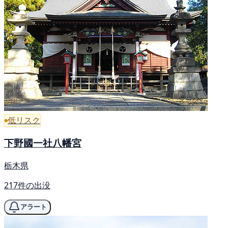
低リスク
下野國一社八幡宮
栃木県
217件の出没
アラート