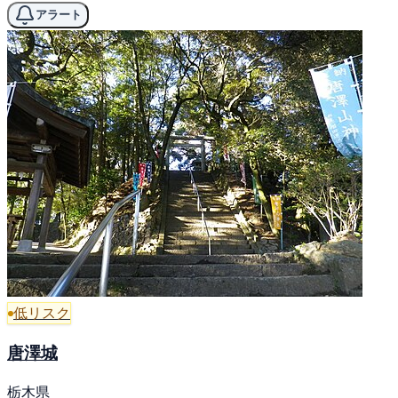
アラート
低リスク
唐澤城
栃木県