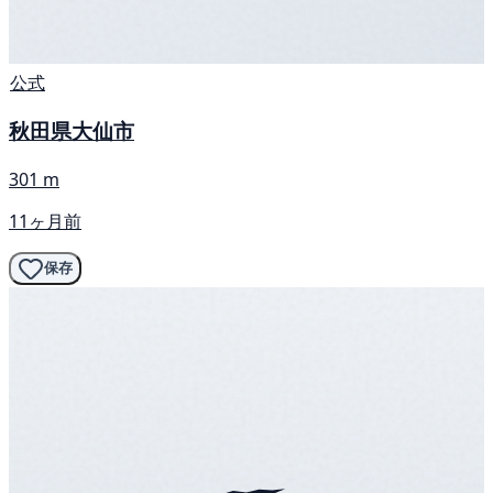
公式
秋田県大仙市
301 m
11ヶ月前
保存