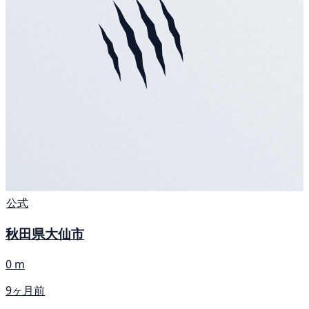
公式
秋田県大仙市
0 m
9ヶ月前