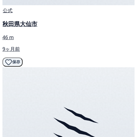
公式
秋田県大仙市
46 m
9ヶ月前
保存