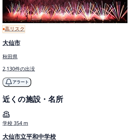
高リスク
大仙市
秋田県
2,130件の出没
アラート
近くの施設・名所
学校
354 m
大仙市立平和中学校