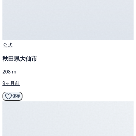
公式
秋田県大仙市
208 m
9ヶ月前
保存