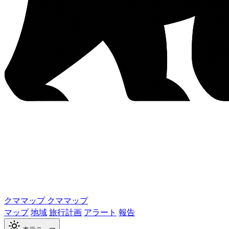
クママップ
クママップ
マップ
地域
旅行計画
アラート
報告