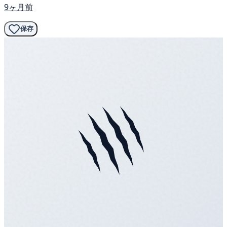
9ヶ月前
保存