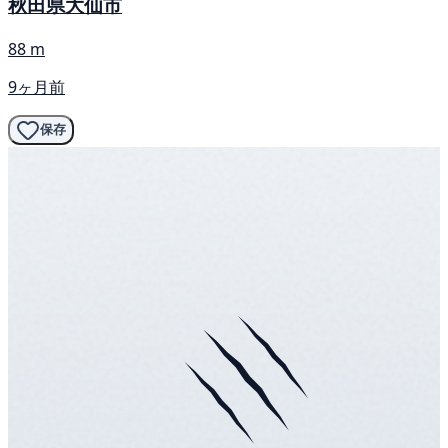
秋田県大仙市
88 m
9ヶ月前
保存