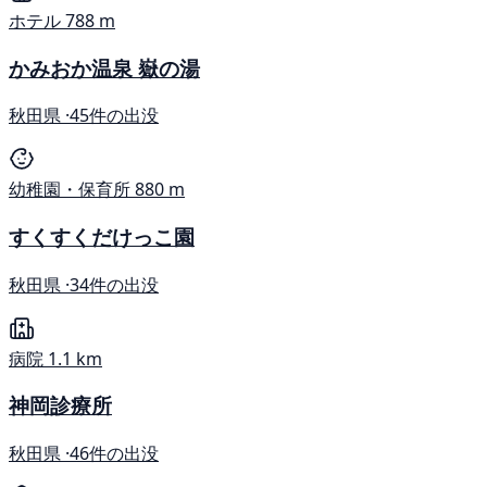
ホテル
788 m
かみおか温泉 嶽の湯
秋田県 ·
45件の出没
幼稚園・保育所
880 m
すくすくだけっこ園
秋田県 ·
34件の出没
病院
1.1 km
神岡診療所
秋田県 ·
46件の出没