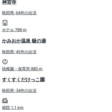
神宮寺
秋田県 ·
64件の出没
ホテル
788 m
かみおか温泉 嶽の湯
秋田県 ·
45件の出没
幼稚園・保育所
880 m
すくすくだけっこ園
秋田県 ·
34件の出没
病院
1.1 km