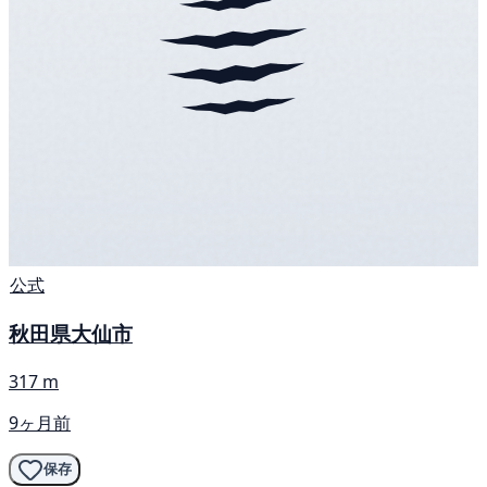
公式
秋田県大仙市
317 m
9ヶ月前
保存