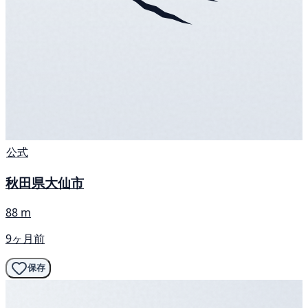
公式
秋田県大仙市
88 m
9ヶ月前
保存