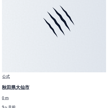
公式
秋田県大仙市
0 m
9ヶ月前