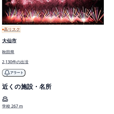
高リスク
大仙市
秋田県
2,130件の出没
アラート
近くの施設・名所
学校
267 m