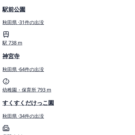
駅前公園
秋田県 ·
31件の出没
駅
738 m
神宮寺
秋田県 ·
64件の出没
幼稚園・保育所
793 m
すくすくだけっこ園
秋田県 ·
34件の出没