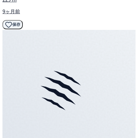
9ヶ月前
保存