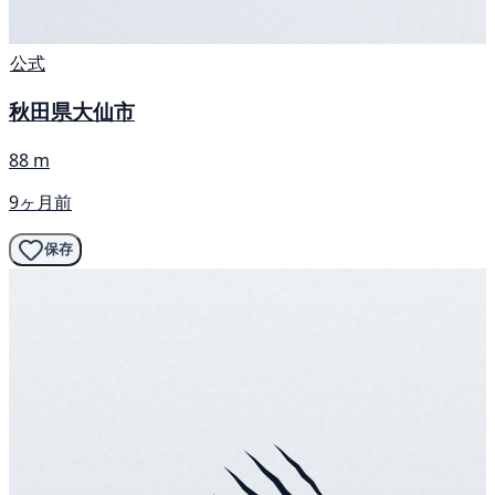
公式
秋田県大仙市
88 m
9ヶ月前
保存