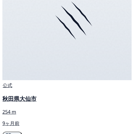
公式
秋田県大仙市
254 m
9ヶ月前