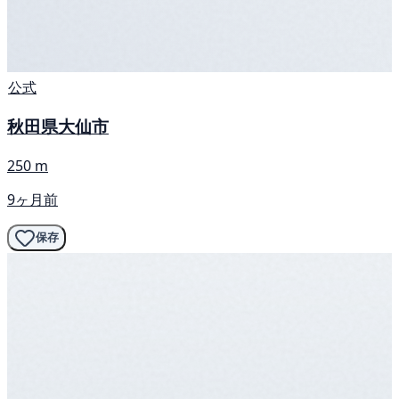
公式
秋田県大仙市
250 m
9ヶ月前
保存