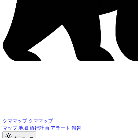
クママップ
クママップ
マップ
地域
旅行計画
アラート
報告