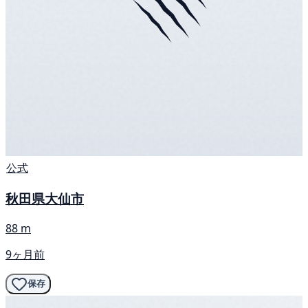
公式
秋田県大仙市
88 m
9ヶ月前
保存