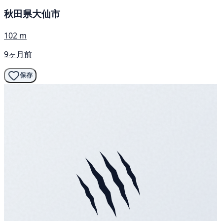
秋田県大仙市
102 m
9ヶ月前
保存