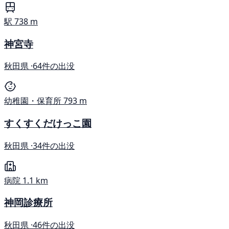
駅
738 m
神宮寺
秋田県 ·
64件の出没
幼稚園・保育所
793 m
すくすくだけっこ園
秋田県 ·
34件の出没
病院
1.1 km
神岡診療所
秋田県 ·
46件の出没