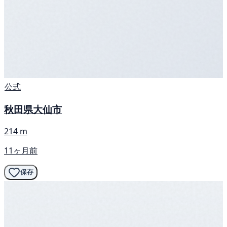
公式
秋田県大仙市
214 m
11ヶ月前
保存