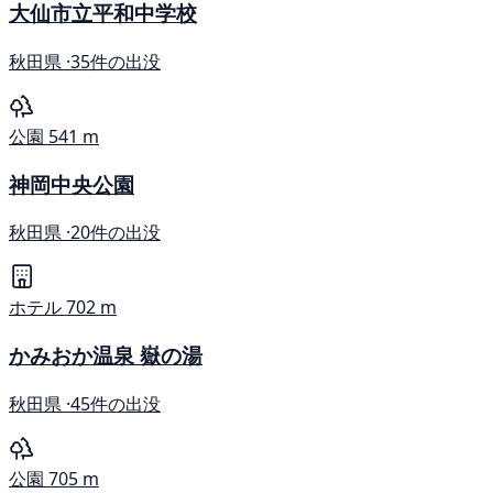
大仙市立平和中学校
秋田県 ·
35件の出没
公園
541 m
神岡中央公園
秋田県 ·
20件の出没
ホテル
702 m
かみおか温泉 嶽の湯
秋田県 ·
45件の出没
公園
705 m