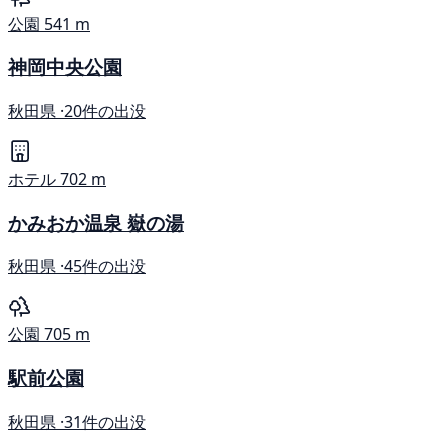
公園
541 m
神岡中央公園
秋田県 ·
20件の出没
ホテル
702 m
かみおか温泉 嶽の湯
秋田県 ·
45件の出没
公園
705 m
駅前公園
秋田県 ·
31件の出没