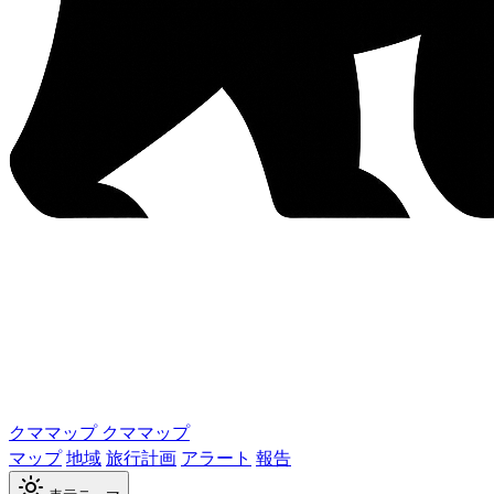
クママップ
クママップ
マップ
地域
旅行計画
アラート
報告