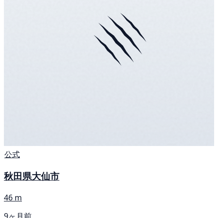
公式
秋田県大仙市
46 m
9ヶ月前