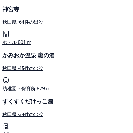
神宮寺
秋田県 ·
64件の出没
ホテル
801 m
かみおか温泉 嶽の湯
秋田県 ·
45件の出没
幼稚園・保育所
879 m
すくすくだけっこ園
秋田県 ·
34件の出没