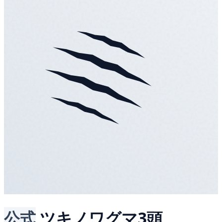
公式
ツキノワグマ3頭