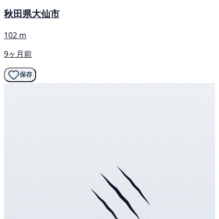
秋田県大仙市
102 m
9ヶ月前
保存