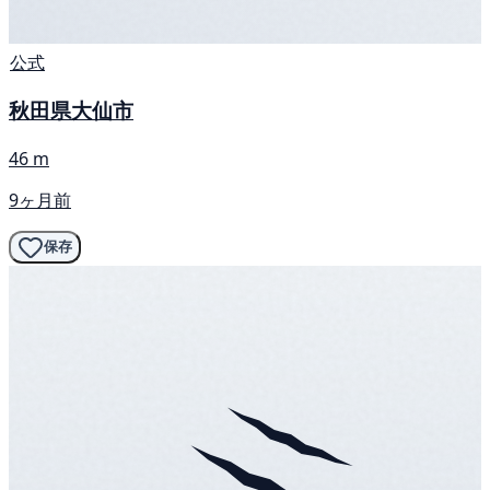
公式
秋田県大仙市
46 m
9ヶ月前
保存