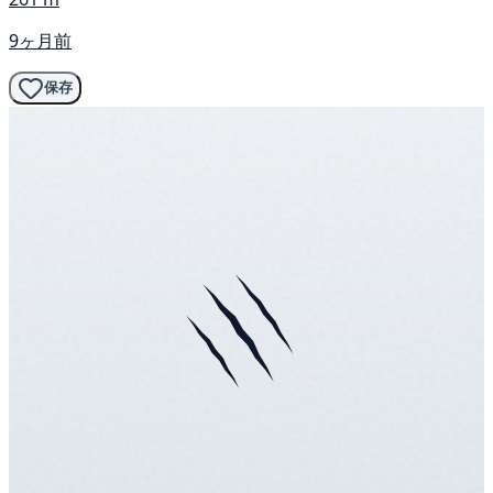
9ヶ月前
保存