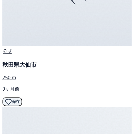
公式
秋田県大仙市
250 m
9ヶ月前
保存