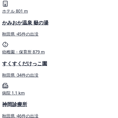
ホテル
801 m
かみおか温泉 嶽の湯
秋田県 ·
45件の出没
幼稚園・保育所
879 m
すくすくだけっこ園
秋田県 ·
34件の出没
病院
1.1 km
神岡診療所
秋田県 ·
46件の出没