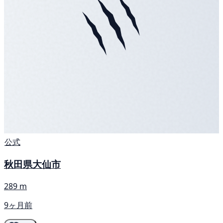
公式
秋田県大仙市
289 m
9ヶ月前