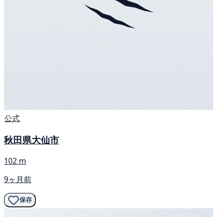
公式
秋田県大仙市
102 m
9ヶ月前
保存