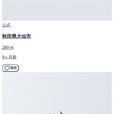
公式
秋田県大仙市
289 m
9ヶ月前
保存