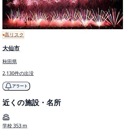
高リスク
大仙市
秋田県
2,130件の出没
アラート
近くの施設・名所
学校
353 m