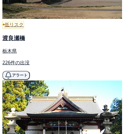
低リスク
渡良瀬橋
栃木県
226件の出没
アラート