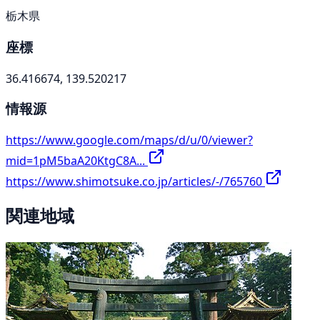
栃木県
座標
36.416674, 139.520217
情報源
https://www.google.com/maps/d/u/0/viewer?
mid=1pM5baA20KtgC8A...
https://www.shimotsuke.co.jp/articles/-/765760
関連地域