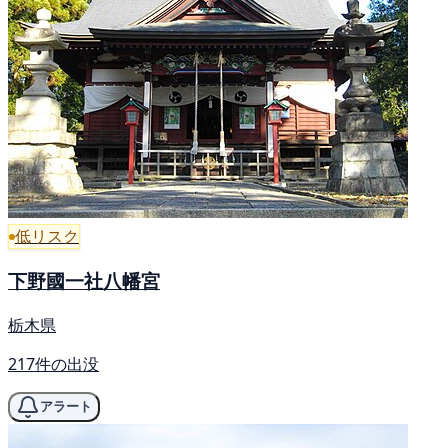
低リスク
下野國一社八幡宮
栃木県
217件の出没
アラート