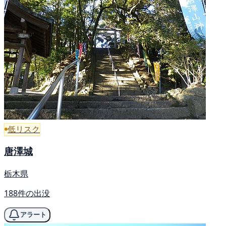
低リスク
唐澤城
栃木県
188件の出没
アラート