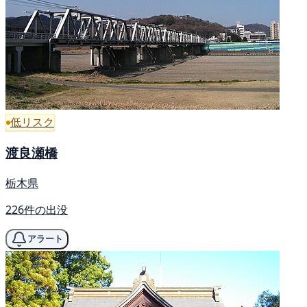
低リスク
渡良瀬橋
栃木県
226件の出没
アラート