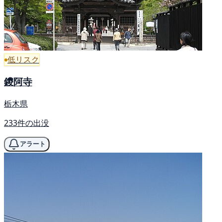
低リスク
鑁阿寺
栃木県
233件の出没
アラート