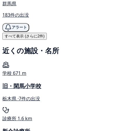
群馬県
183件の出没
アラート
すべて表示 (さらに2件)
近くの施設・名所
学校
671 m
旧・閑馬小学校
栃木県 ·
7件の出没
診療所
1.6 km