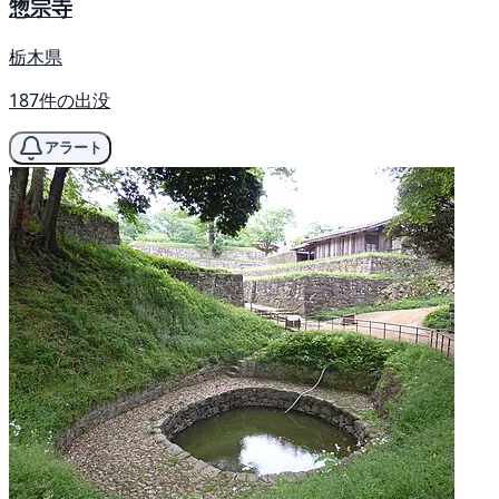
惣宗寺
栃木県
187件の出没
アラート