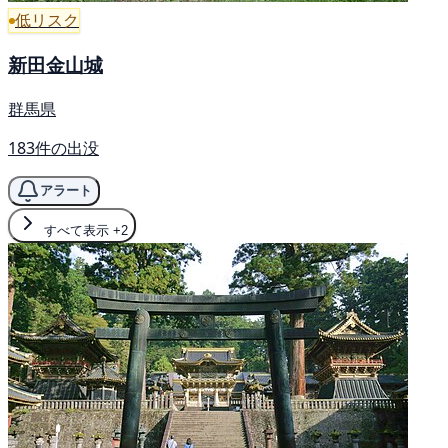
低リスク
新田金山城
群馬県
183件の出没
アラート
すべて表示
+2