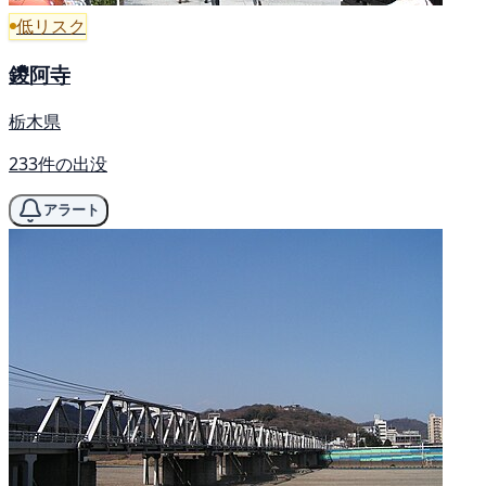
低リスク
鑁阿寺
栃木県
233件の出没
アラート