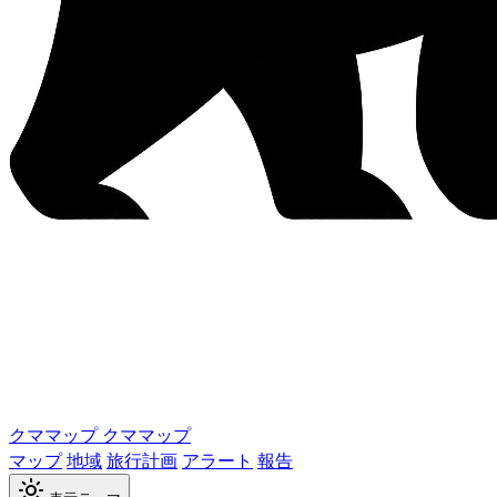
クママップ
クママップ
マップ
地域
旅行計画
アラート
報告