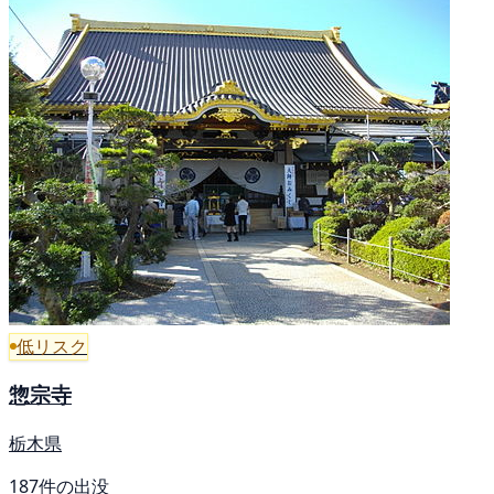
低リスク
惣宗寺
栃木県
187件の出没