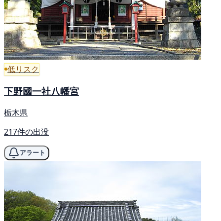
低リスク
下野國一社八幡宮
栃木県
217件の出没
アラート