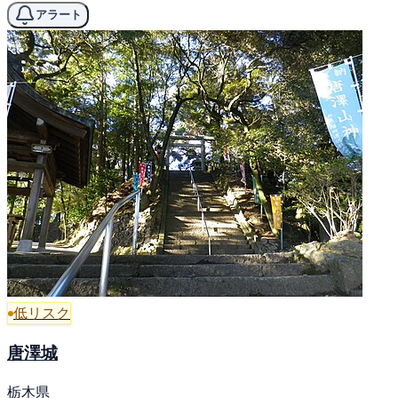
アラート
低リスク
唐澤城
栃木県