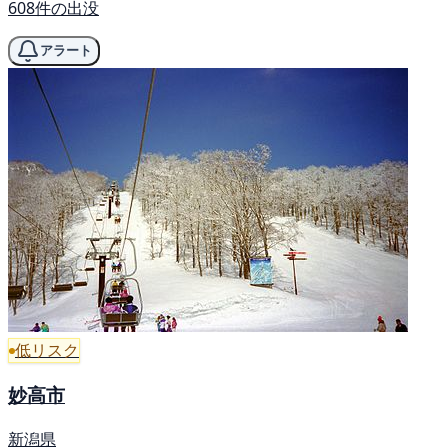
608件の出没
アラート
低リスク
妙高市
新潟県