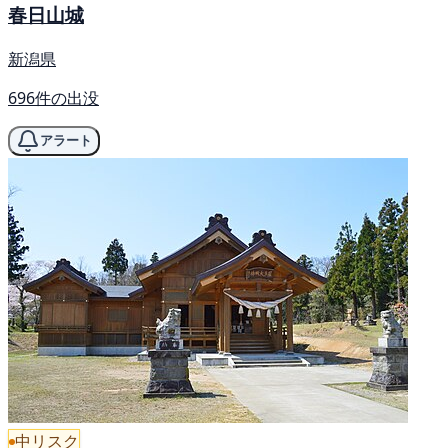
春日山城
新潟県
696件の出没
アラート
中リスク