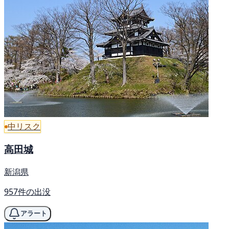
中リスク
高田城
新潟県
957件の出没
アラート