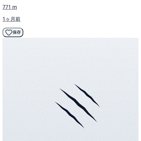
771 m
1ヶ月前
保存