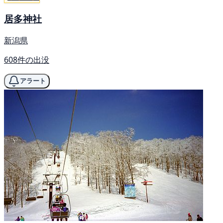
居多神社
新潟県
608件の出没
アラート