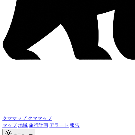
クママップ
クママップ
マップ
地域
旅行計画
アラート
報告