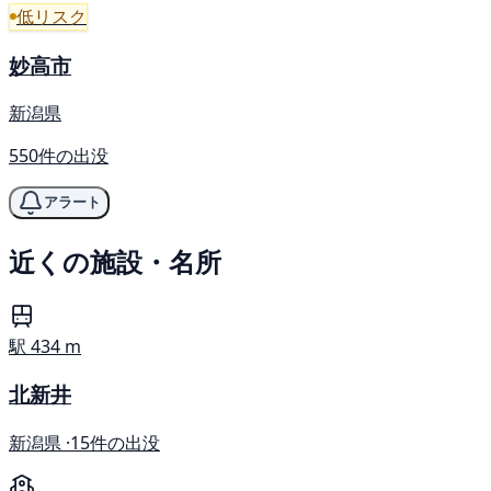
低リスク
妙高市
新潟県
550件の出没
アラート
近くの施設・名所
駅
434 m
北新井
新潟県 ·
15件の出没