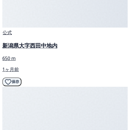
公式
新潟県大字西田中地内
650 m
1ヶ月前
保存