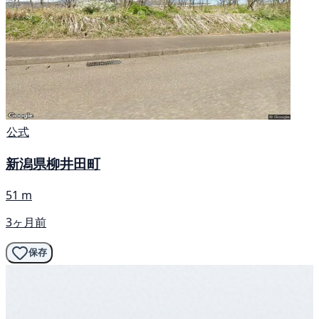
公式
新潟県柳井田町
51 m
3ヶ月前
保存