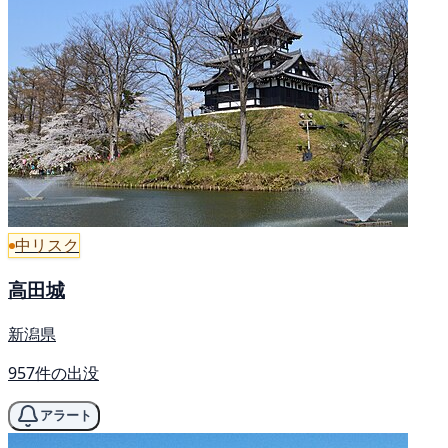
中リスク
高田城
新潟県
957件の出没
アラート