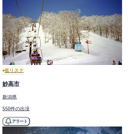
低リスク
妙高市
新潟県
550件の出没
アラート