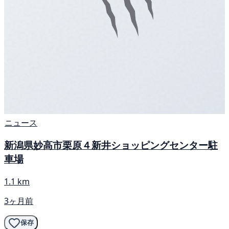
ニュース
新潟県妙高市栗原４新井ショッピングセンター駐
車場
1.1 km
3ヶ月前
保存