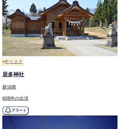
中リスク
居多神社
新潟県
608件の出没
アラート