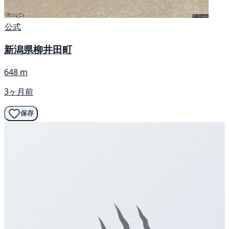
公式
新潟県柳井田町
648 m
3ヶ月前
保存