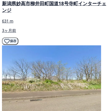
新潟県妙高市柳井田町国道18号寺町インターチェ
ンジ
631 m
3ヶ月前
保存