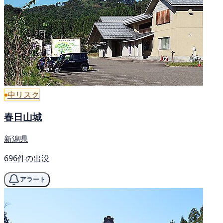
中リスク
春日山城
新潟県
696件の出没
アラート