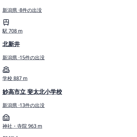
新潟県 ·
8件の出没
駅
708 m
北新井
新潟県 ·
15件の出没
学校
887 m
妙高市立 斐太北小学校
新潟県 ·
13件の出没
神社・寺院
963 m