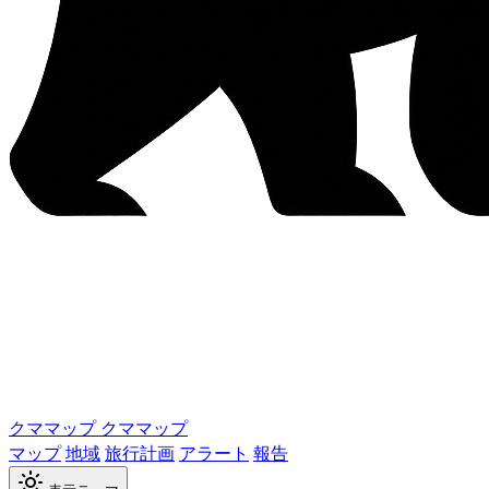
クママップ
クママップ
マップ
地域
旅行計画
アラート
報告