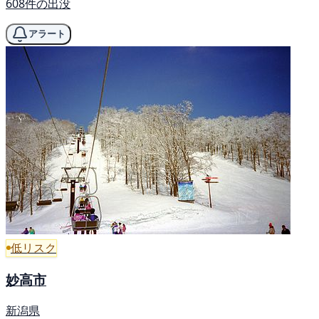
608件の出没
アラート
低リスク
妙高市
新潟県