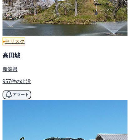
中リスク
高田城
新潟県
957件の出没
アラート