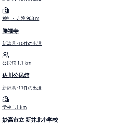
神社・寺院
963 m
勝福寺
新潟県 ·
10件の出没
公民館
1.1 km
佐川公民館
新潟県 ·
11件の出没
学校
1.1 km
妙高市立 新井北小学校