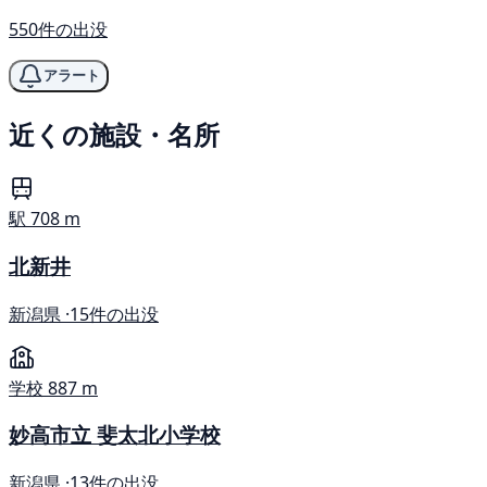
550件の出没
アラート
近くの施設・名所
駅
708 m
北新井
新潟県 ·
15件の出没
学校
887 m
妙高市立 斐太北小学校
新潟県 ·
13件の出没