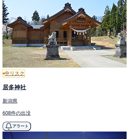
中リスク
居多神社
新潟県
608件の出没
アラート