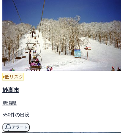
低リスク
妙高市
新潟県
550件の出没
アラート