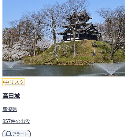
中リスク
高田城
新潟県
957件の出没
アラート