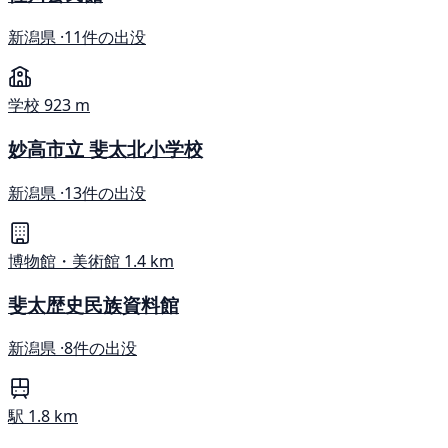
新潟県 ·
11件の出没
学校
923 m
妙高市立 斐太北小学校
新潟県 ·
13件の出没
博物館・美術館
1.4 km
斐太歴史民族資料館
新潟県 ·
8件の出没
駅
1.8 km