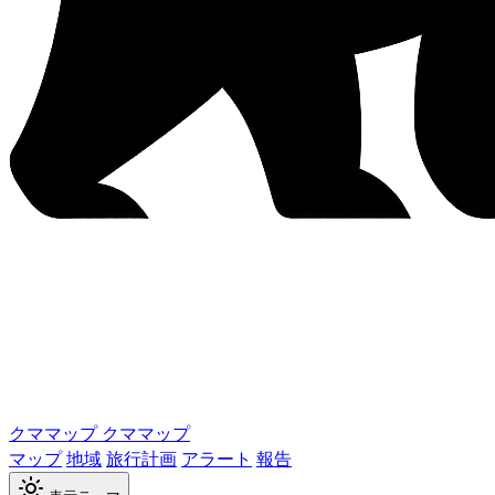
クママップ
クママップ
マップ
地域
旅行計画
アラート
報告