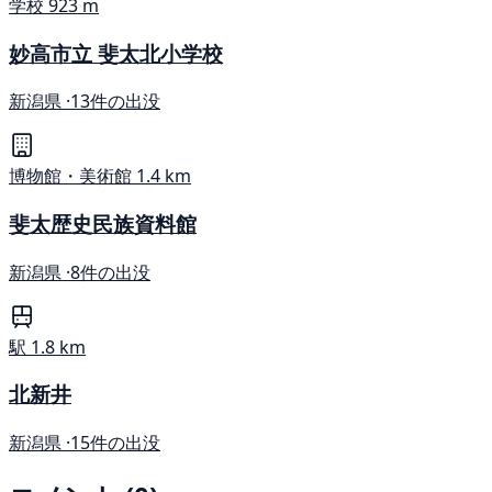
学校
923 m
妙高市立 斐太北小学校
新潟県 ·
13件の出没
博物館・美術館
1.4 km
斐太歴史民族資料館
新潟県 ·
8件の出没
駅
1.8 km
北新井
新潟県 ·
15件の出没