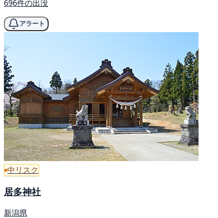
696件の出没
アラート
中リスク
居多神社
新潟県