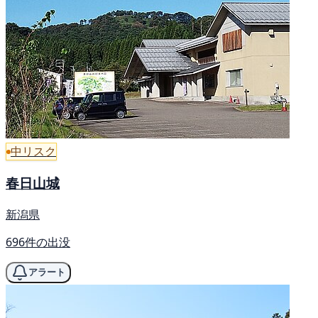
中リスク
春日山城
新潟県
696件の出没
アラート