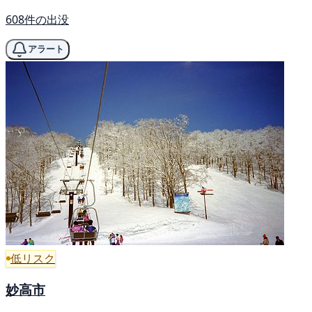
608件の出没
アラート
低リスク
妙高市