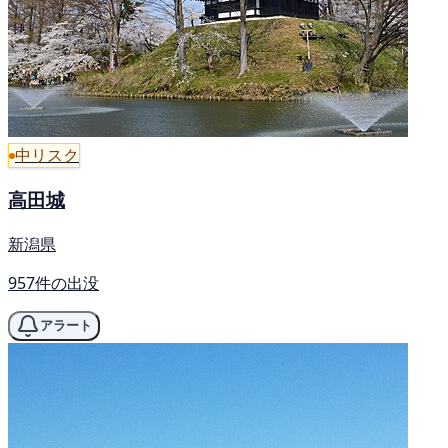
中リスク
高田城
新潟県
957件の出没
アラート