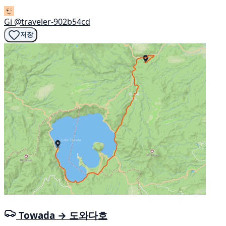
Gi
@traveler-902b54cd
저장
Towada → 도와다호