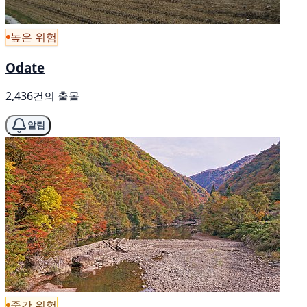
높은 위험
Odate
2,436건의 출몰
알림
중간 위험