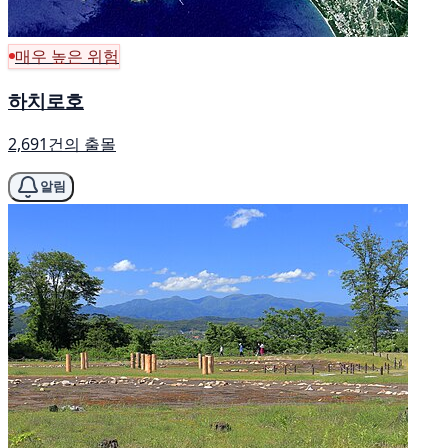
매우 높은 위험
하치로호
2,691건의 출몰
알림