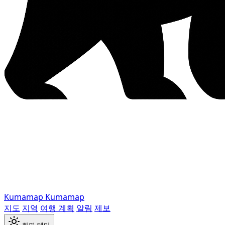
Kumamap
Kumamap
지도
지역
여행 계획
알림
제보