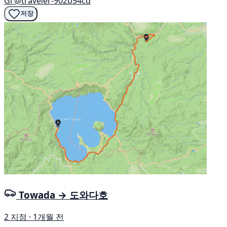
Gi
@traveler-902b54cd
저장
Towada → 도와다호
2 지점 · 1개월 전