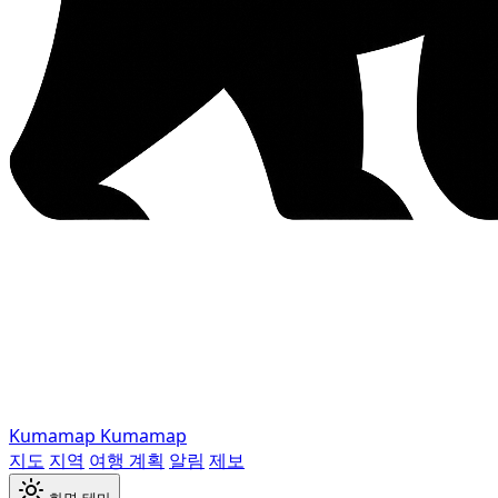
Kumamap
Kumamap
지도
지역
여행 계획
알림
제보