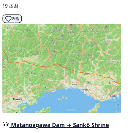
19 조회
저장
Matanoagawa Dam → Sankō Shrine