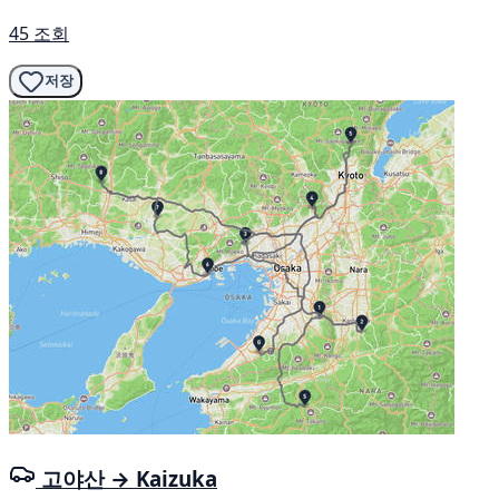
45 조회
저장
고야산 → Kaizuka