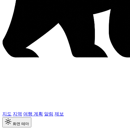
지도
지역
여행 계획
알림
제보
화면 테마