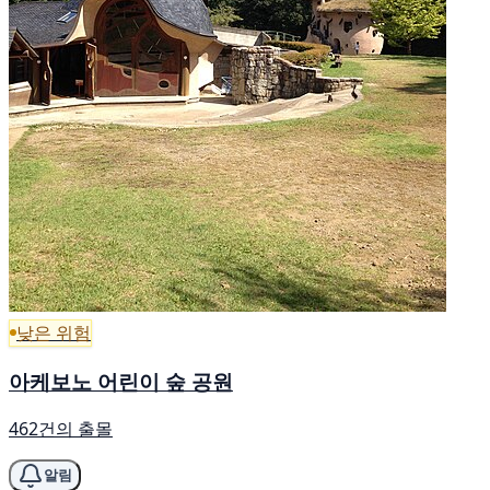
낮은 위험
아케보노 어린이 숲 공원
462건의 출몰
알림