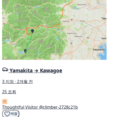
Yamakita → Kawagoe
3 지점 · 2개월 전
25 조회
Thoughtful Visitor
@climber-2728c21b
저장