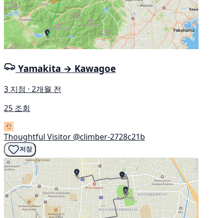
Yamakita → Kawagoe
3 지점 · 2개월 전
25 조회
Thoughtful Visitor
@climber-2728c21b
저장