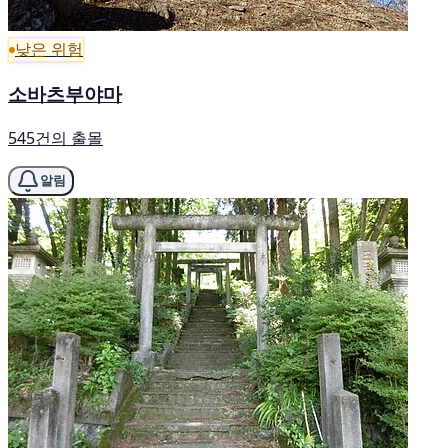
낮은 위험
소바츠부야마
545건의 출몰
알림