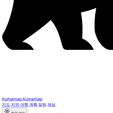
Kumamap
Kumamap
지도
지역
여행 계획
알림
제보