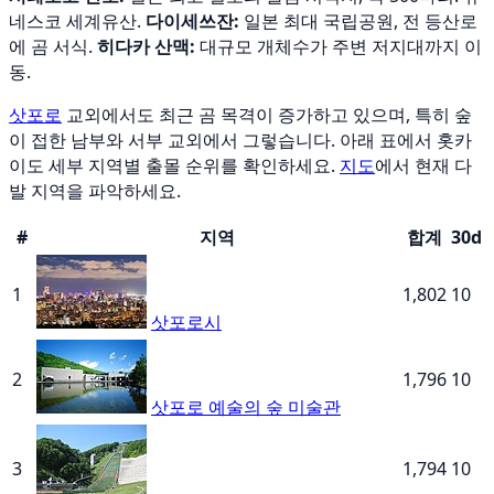
네스코 세계유산.
다이세쓰잔:
일본 최대 국립공원, 전 등산로
에 곰 서식.
히다카 산맥:
대규모 개체수가 주변 저지대까지 이
동.
삿포로
교외에서도 최근 곰 목격이 증가하고 있으며, 특히 숲
이 접한 남부와 서부 교외에서 그렇습니다. 아래 표에서 홋카
이도 세부 지역별 출몰 순위를 확인하세요.
지도
에서 현재 다
발 지역을 파악하세요.
#
지역
합계
30d
1
1,802
10
삿포로시
2
1,796
10
삿포로 예술의 숲 미술관
3
1,794
10