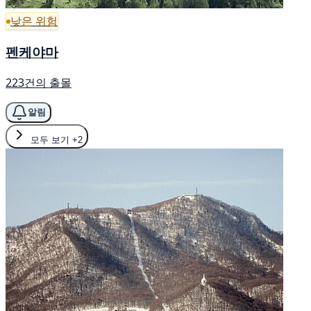
낮은 위험
펜케야마
223건의 출몰
알림
모두 보기
+2