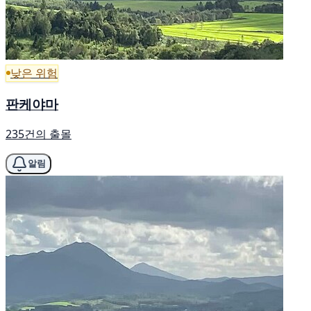
낮은 위험
판케야마
235건의 출몰
알림