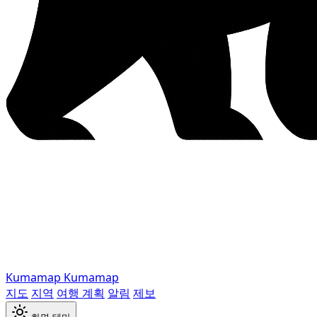
Kumamap
Kumamap
지도
지역
여행 계획
알림
제보