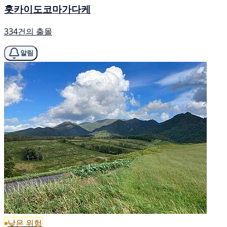
홋카이도코마가다케
334건의 출몰
알림
낮은 위험