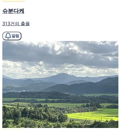
슈분다케
313건의 출몰
알림