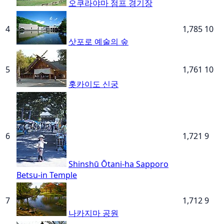
오쿠라야마 점프 경기장
4
1,785
10
삿포로 예술의 숲
5
1,761
10
홋카이도 신궁
6
1,721
9
Shinshū Ōtani-ha Sapporo
Betsu-in Temple
7
1,712
9
나카지마 공원