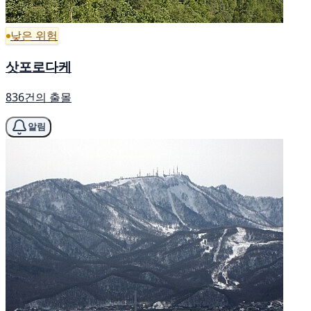
낮은 위험
삿포로다케
836건의 출몰
알림