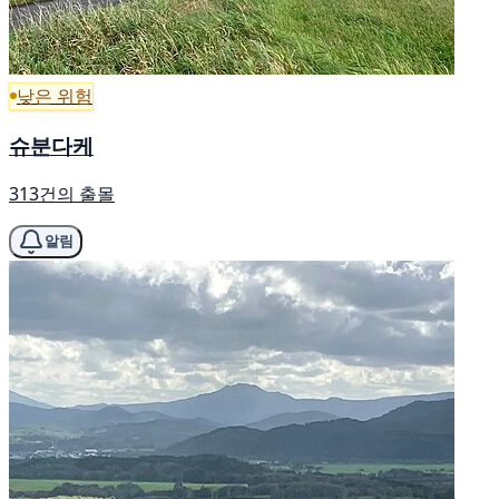
낮은 위험
슈분다케
313건의 출몰
알림