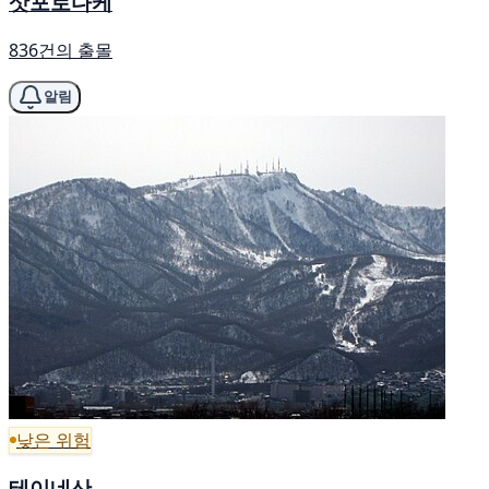
삿포로다케
836건의 출몰
알림
낮은 위험
테이네산