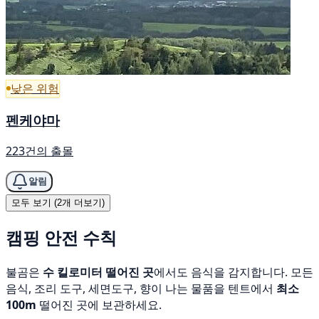
낮은 위험
펜케야마
223건의 출몰
알림
모두 보기 (2개 더보기)
캠핑 안전 수칙
불곰은
수 킬로미터 떨어진 곳
에서도 음식을 감지합니다. 모든
음식, 조리 도구, 세면도구, 향이 나는 물품을 텐트에서
최소
100m
떨어진 곳에 보관하세요.