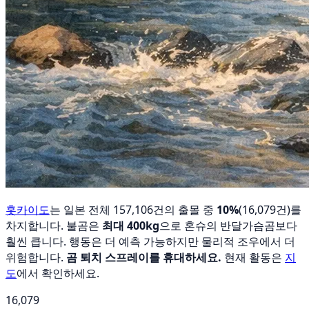
홋카이도
는 일본 전체 157,106건의 출몰 중
10%
(16,079건)를
차지합니다. 불곰은
최대 400kg
으로 혼슈의 반달가슴곰보다
훨씬 큽니다. 행동은 더 예측 가능하지만 물리적 조우에서 더
위험합니다.
곰 퇴치 스프레이를 휴대하세요.
현재 활동은
지
도
에서 확인하세요.
16,079