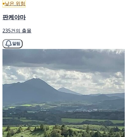
낮은 위험
판케야마
235건의 출몰
알림