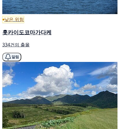
낮은 위험
홋카이도코마가다케
334건의 출몰
알림