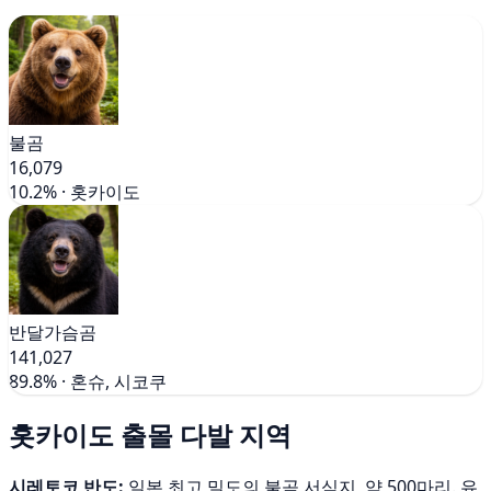
불곰
16,079
10.2% · 홋카이도
반달가슴곰
141,027
89.8% · 혼슈, 시코쿠
홋카이도 출몰 다발 지역
시레토코 반도:
일본 최고 밀도의 불곰 서식지, 약 500마리. 유