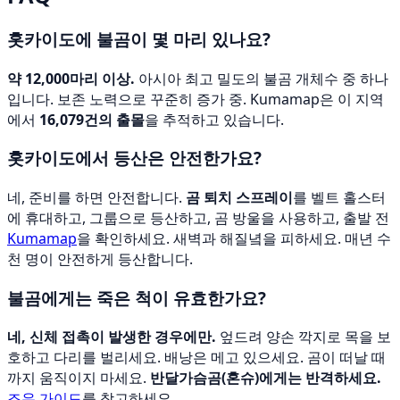
홋카이도에 불곰이 몇 마리 있나요?
약 12,000마리 이상.
아시아 최고 밀도의 불곰 개체수 중 하나
입니다. 보존 노력으로 꾸준히 증가 중. Kumamap은 이 지역
에서
16,079건의 출몰
을 추적하고 있습니다.
홋카이도에서 등산은 안전한가요?
네, 준비를 하면 안전합니다.
곰 퇴치 스프레이
를 벨트 홀스터
에 휴대하고, 그룹으로 등산하고, 곰 방울을 사용하고, 출발 전
Kumamap
을 확인하세요. 새벽과 해질녘을 피하세요. 매년 수
천 명이 안전하게 등산합니다.
불곰에게는 죽은 척이 유효한가요?
네, 신체 접촉이 발생한 경우에만.
엎드려 양손 깍지로 목을 보
호하고 다리를 벌리세요. 배낭은 메고 있으세요. 곰이 떠날 때
까지 움직이지 마세요.
반달가슴곰(혼슈)에게는 반격하세요.
조우 가이드
를 참고하세요.