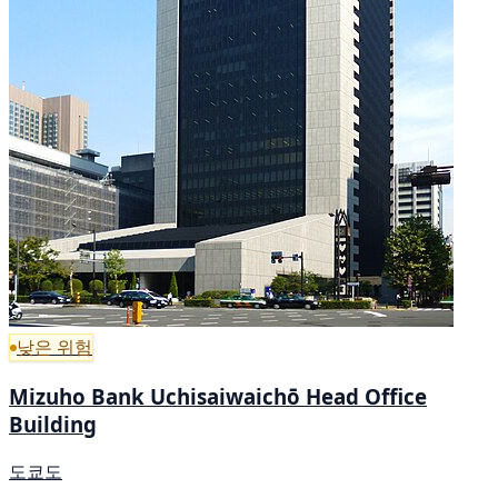
낮은 위험
Mizuho Bank Uchisaiwaichō Head Office
Building
도쿄도