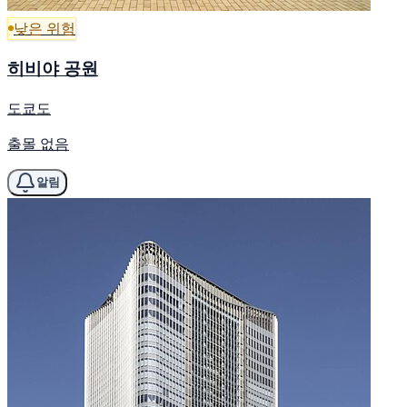
낮은 위험
히비야 공원
도쿄도
출몰 없음
알림