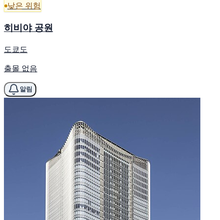
낮은 위험
히비야 공원
도쿄도
출몰 없음
알림