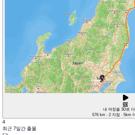
3D
내 여정을 3D로 
576 km
· 2 지점
· 5km
4
최근 7일간 출몰