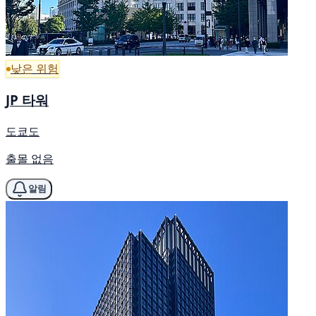
낮은 위험
JP 타워
도쿄도
출몰 없음
알림