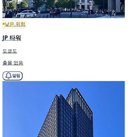
낮은 위험
JP 타워
도쿄도
출몰 없음
알림