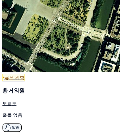
낮은 위험
황거외원
도쿄도
출몰 없음
알림