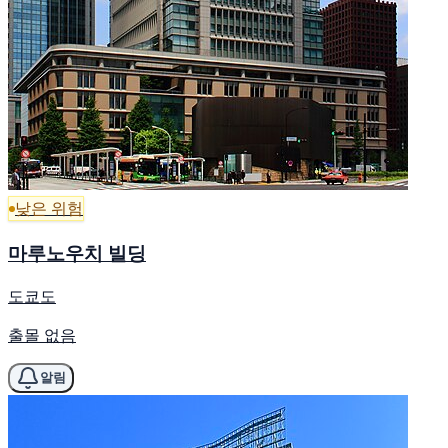
낮은 위험
마루노우치 빌딩
도쿄도
출몰 없음
알림