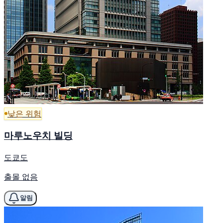
낮은 위험
마루노우치 빌딩
도쿄도
출몰 없음
알림