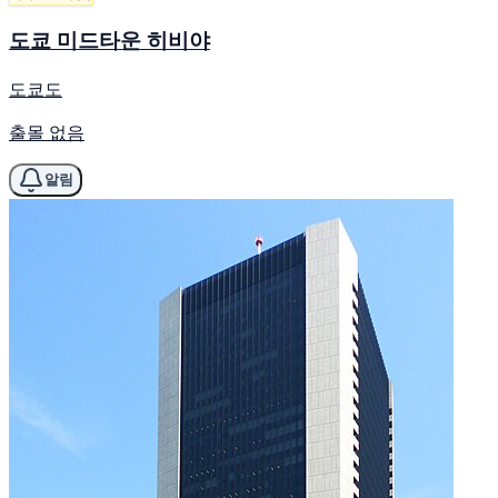
도쿄 미드타운 히비야
도쿄도
출몰 없음
알림