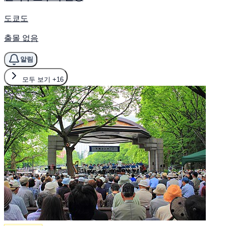
도쿄도
출몰 없음
알림
모두 보기
+16