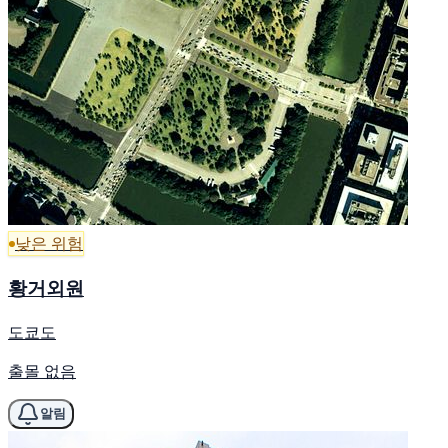
낮은 위험
황거외원
도쿄도
출몰 없음
알림