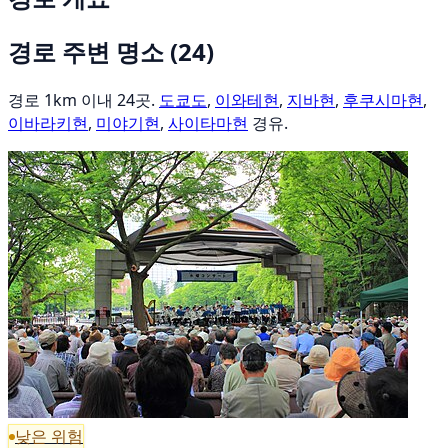
경로 주변 명소
(24)
경로 1km 이내 24곳.
도쿄도
,
이와테현
,
지바현
,
후쿠시마현
,
이바라키현
,
미야기현
,
사이타마현
경유.
낮은 위험