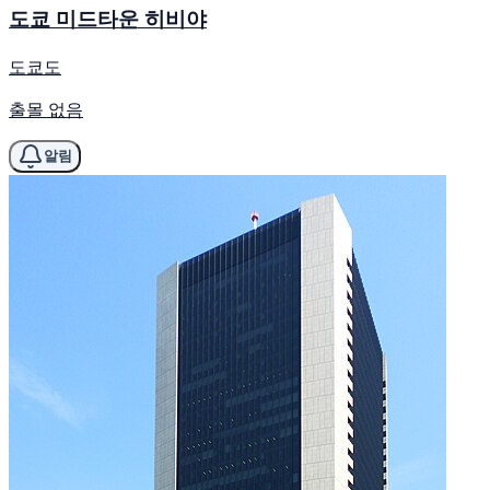
도쿄 미드타운 히비야
도쿄도
출몰 없음
알림