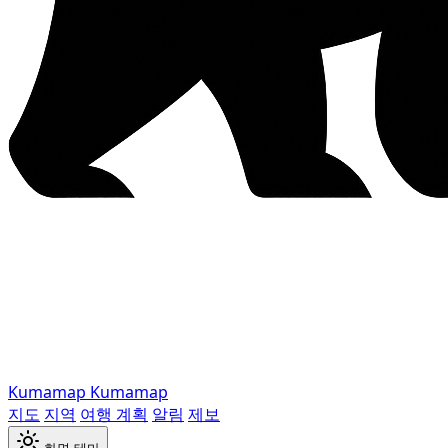
Kumamap
Kumamap
지도
지역
여행 계획
알림
제보