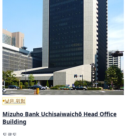
낮은 위험
Mizuho Bank Uchisaiwaichō Head Office
Building
도쿄도