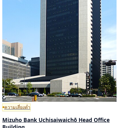
ความเสี่ยงต่ำ
Mizuho Bank Uchisaiwaichō Head Office
Building