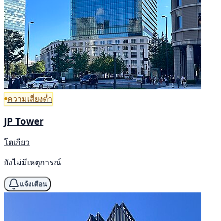
ความเสี่ยงต่ำ
JP Tower
โตเกียว
ยังไม่มีเหตุการณ์
แจ้งเตือน