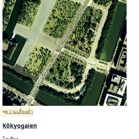
ความเสี่ยงต่ำ
Kōkyogaien
โตเกียว