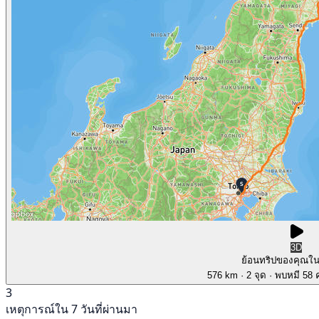
3D
ย้อนทริปของคุณใ
576 km
· 2 จุด
· พบหมี 58 ค
3
เหตุการณ์ใน 7 วันที่ผ่านมา