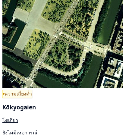
ความเสี่ยงต่ำ
Kōkyogaien
โตเกียว
ยังไม่มีเหตุการณ์