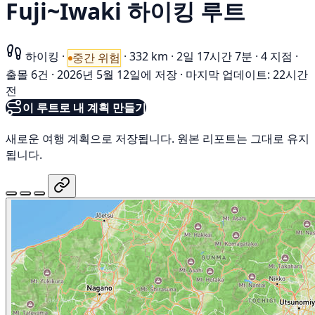
Fuji~Iwaki 하이킹 루트
하이킹
·
·
332 km
·
2일 17시간 7분
·
4 지점
·
중간 위험
출몰 6건
·
2026년 5월 12일에 저장
·
마지막 업데이트: 22시간
전
이 루트로 내 계획 만들기
새로운 여행 계획으로 저장됩니다. 원본 리포트는 그대로 유지
됩니다.