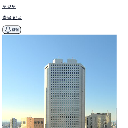
도쿄도
출몰 없음
알림