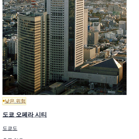
낮은 위험
도쿄 오페라 시티
도쿄도