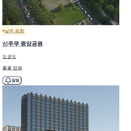
낮은 위험
신주쿠 중앙공원
도쿄도
출몰 없음
알림