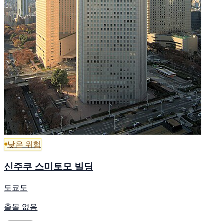
낮은 위험
신주쿠 스미토모 빌딩
도쿄도
출몰 없음