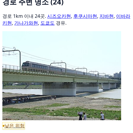
경로 주변 명소
(24)
경로 1km 이내 24곳.
시즈오카현
,
후쿠시마현
,
지바현
,
이바라
키현
,
가나가와현
,
도쿄도
경유.
낮은 위험