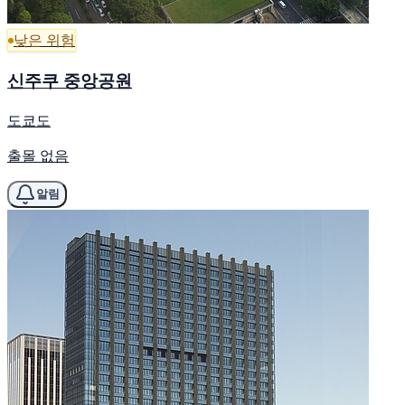
낮은 위험
신주쿠 중앙공원
도쿄도
출몰 없음
알림