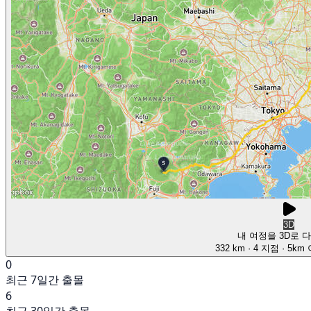
3D
내 여정을 3D로 
332 km
· 4 지점
· 5km
0
최근 7일간 출몰
6