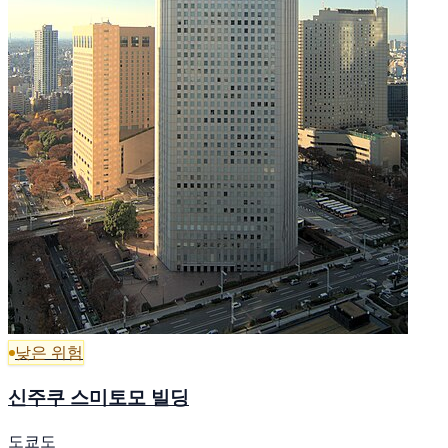
낮은 위험
신주쿠 스미토모 빌딩
도쿄도