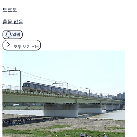
도쿄도
출몰 없음
알림
모두 보기
+16