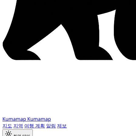
Kumamap
Kumamap
지도
지역
여행 계획
알림
제보