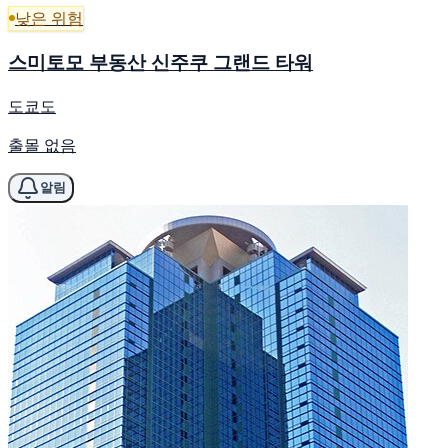
낮은 위험
스미토모 부동산 신주쿠 그랜드 타워
도쿄도
출몰 없음
알림