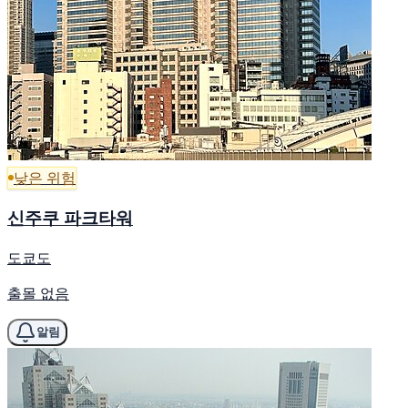
낮은 위험
신주쿠 파크타워
도쿄도
출몰 없음
알림