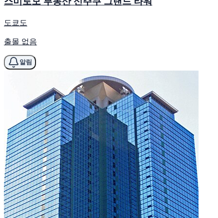
스미토모 부동산 신주쿠 그랜드 타워
도쿄도
출몰 없음
알림