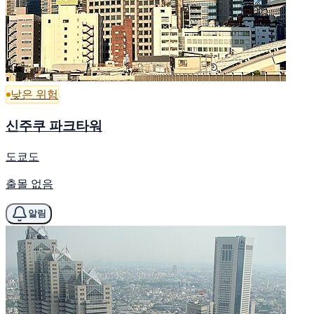
낮은 위험
신주쿠 파크타워
도쿄도
출몰 없음
알림