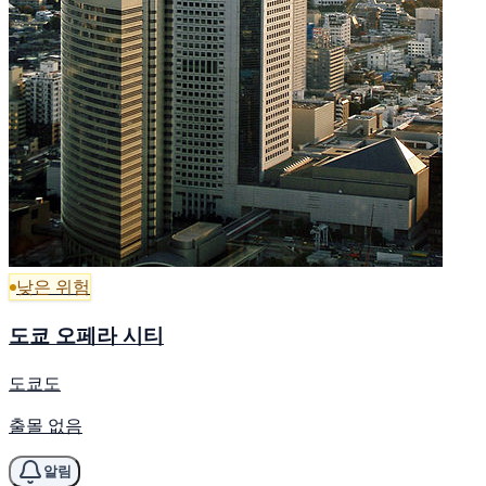
낮은 위험
도쿄 오페라 시티
도쿄도
출몰 없음
알림