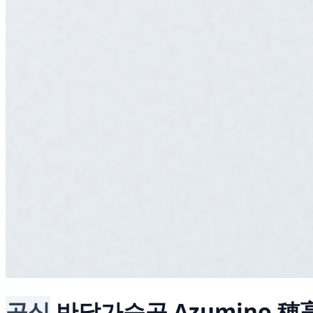
공식
반달가슴곰
Azumino 穂