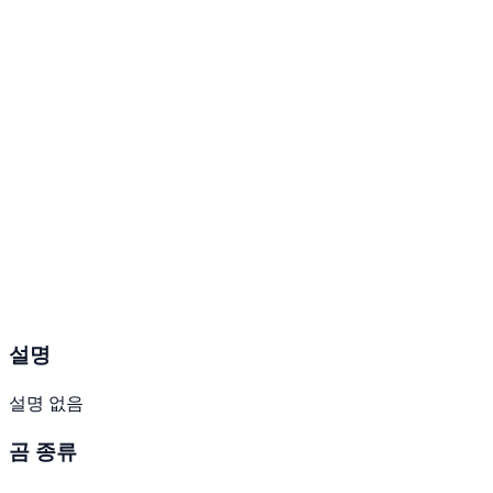
설명
설명 없음
곰 종류