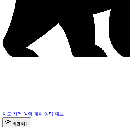
지도
지역
여행 계획
알림
제보
화면 테마