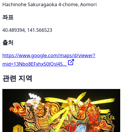
Hachinohe Sakuragaoka 4-chome, Aomori
좌표
40.489394, 141.566523
출처
https://www.google.com/maps/d/viewer?
mid=13Nbo8EFxhx50lQsl4S...
관련 지역