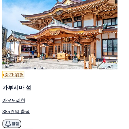
중간 위험
가부시마 섬
아오모리현
885건의 출몰
알림