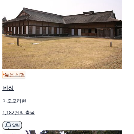
높은 위험
네성
아오모리현
1,182건의 출몰
알림