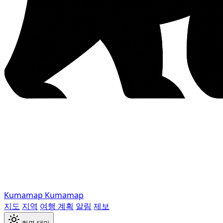
Kumamap
Kumamap
지도
지역
여행 계획
알림
제보