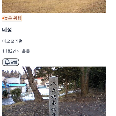
높은 위험
네성
아오모리현
1,182건의 출몰
알림