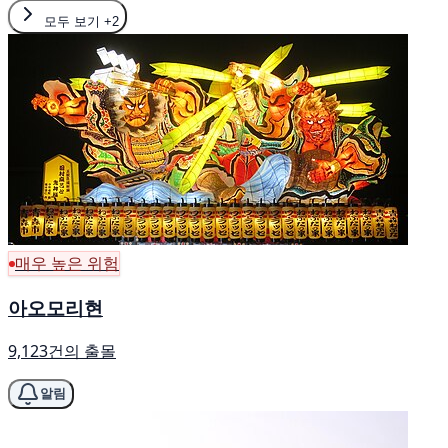
모두 보기
+2
매우 높은 위험
아오모리현
9,123건의 출몰
알림