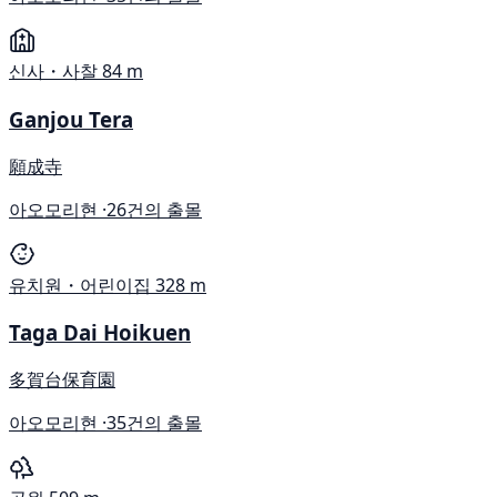
신사・사찰
84 m
Ganjou Tera
願成寺
아오모리현 ·
26건의 출몰
유치원・어린이집
328 m
Taga Dai Hoikuen
多賀台保育園
아오모리현 ·
35건의 출몰