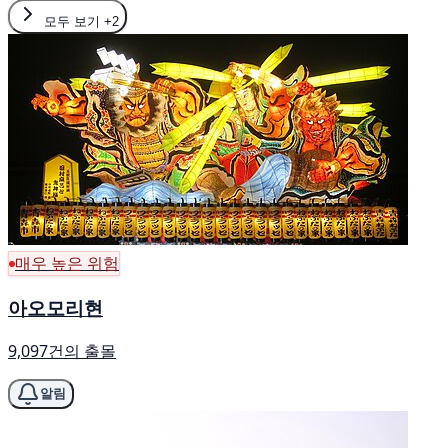
모두 보기
+2
매우 높은 위험
아오모리현
9,097건의 출몰
알림