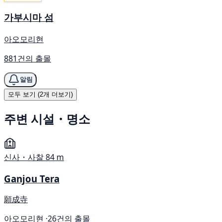
가부시마 섬
아오모리현
881건의 출몰
알림
모두 보기 (2개 더보기)
주변 시설・명소
신사・사찰
84 m
Ganjou Tera
願成寺
아오모리현 ·
26건의 출몰