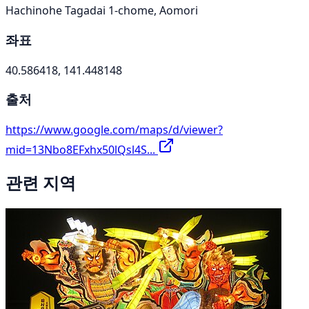
Hachinohe Tagadai 1-chome, Aomori
좌표
40.586418, 141.448148
출처
https://www.google.com/maps/d/viewer?
mid=13Nbo8EFxhx50lQsl4S...
관련 지역