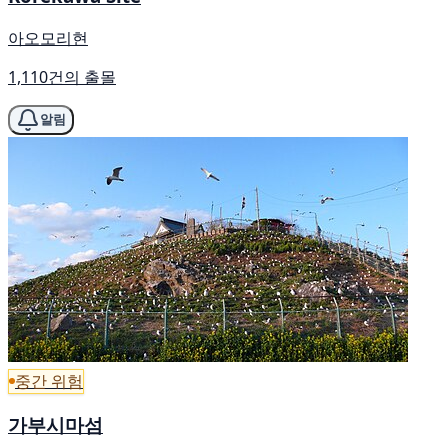
아오모리현
1,110건의 출몰
알림
중간 위험
가부시마섬