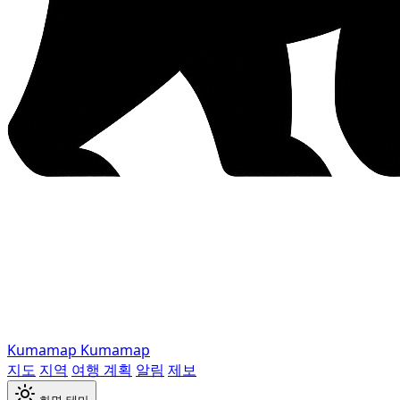
Kumamap
Kumamap
지도
지역
여행 계획
알림
제보