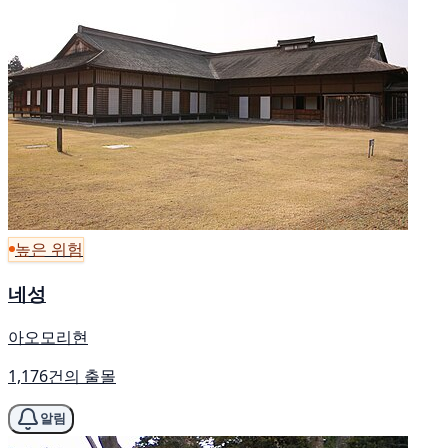
높은 위험
네성
아오모리현
1,176건의 출몰
알림