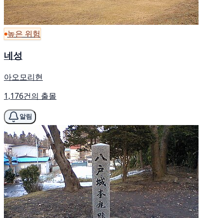
높은 위험
네성
아오모리현
1,176건의 출몰
알림