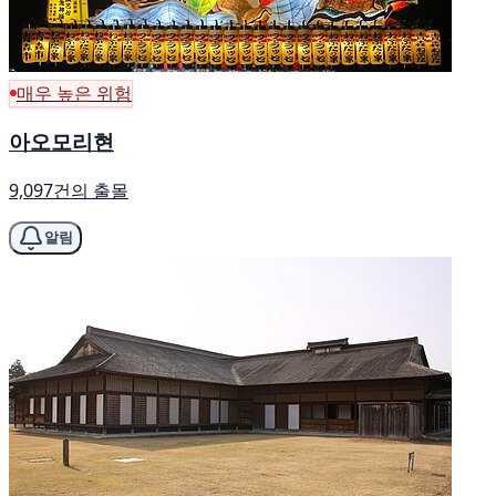
매우 높은 위험
아오모리현
9,097건의 출몰
알림