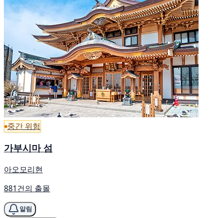
중간 위험
가부시마 섬
아오모리현
881건의 출몰
알림