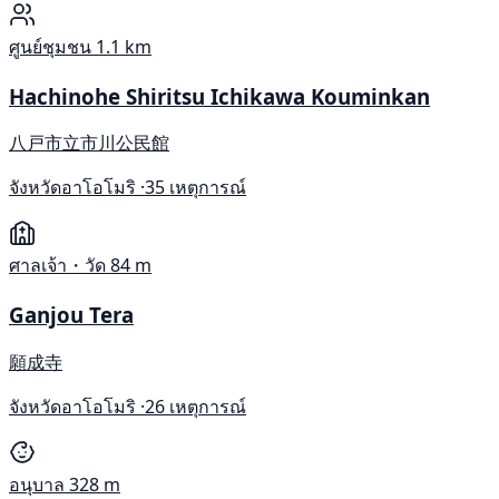
ศูนย์ชุมชน
1.1 km
Hachinohe Shiritsu Ichikawa Kouminkan
八戸市立市川公民館
จังหวัดอาโอโมริ ·
35 เหตุการณ์
ศาลเจ้า・วัด
84 m
Ganjou Tera
願成寺
จังหวัดอาโอโมริ ·
26 เหตุการณ์
อนุบาล
328 m