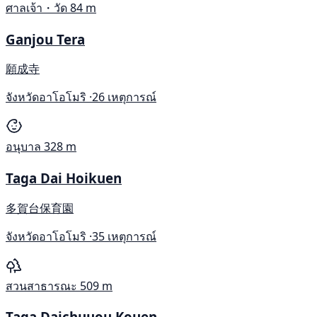
ศาลเจ้า・วัด
84 m
Ganjou Tera
願成寺
จังหวัดอาโอโมริ ·
26 เหตุการณ์
อนุบาล
328 m
Taga Dai Hoikuen
多賀台保育園
จังหวัดอาโอโมริ ·
35 เหตุการณ์
สวนสาธารณะ
509 m
Taga Daichuuou Kouen