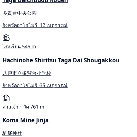
多賀台中央公園
จังหวัดอาโอโมริ ·
12 เหตุการณ์
โรงเรียน
545 m
Hachinohe Shiritsu Taga Dai Shougakkou
八戸市立多賀台小学校
จังหวัดอาโอโมริ ·
35 เหตุการณ์
ศาลเจ้า・วัด
761 m
Koma Mine Jinja
駒峯神社