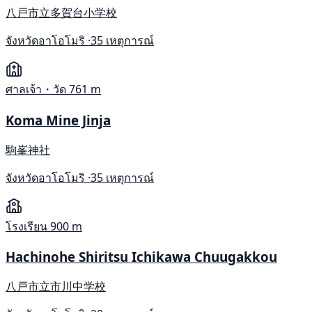
八戸市立多賀台小学校
จังหวัดอาโอโมริ ·
35 เหตุการณ์
ศาลเจ้า・วัด
761 m
Koma Mine Jinja
駒峯神社
จังหวัดอาโอโมริ ·
35 เหตุการณ์
โรงเรียน
900 m
Hachinohe Shiritsu Ichikawa Chuugakkou
八戸市立市川中学校