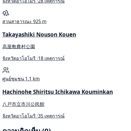
จังหวัดอาโอโมริ ·
28 เหตุการณ์
สวนสาธารณะ
925 m
Takayashiki Nouson Kouen
高屋敷農村公園
จังหวัดอาโอโมริ ·
18 เหตุการณ์
ศูนย์ชุมชน
1.1 km
Hachinohe Shiritsu Ichikawa Kouminkan
八戸市立市川公民館
จังหวัดอาโอโมริ ·
35 เหตุการณ์
ความคิดเห็น (0)