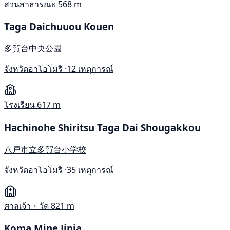
สวนสาธารณะ
568 m
Taga Daichuuou Kouen
多賀台中央公園
จังหวัดอาโอโมริ ·
12 เหตุการณ์
โรงเรียน
617 m
Hachinohe Shiritsu Taga Dai Shougakkou
八戸市立多賀台小学校
จังหวัดอาโอโมริ ·
35 เหตุการณ์
ศาลเจ้า・วัด
821 m
Koma Mine Jinja