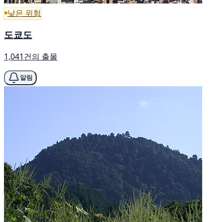
낮은 위험
도쿄도
1,041건의 출몰
알림