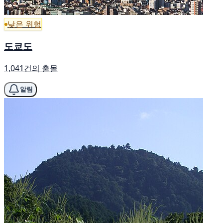
낮은 위험
도쿄도
1,041건의 출몰
알림