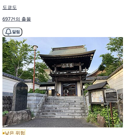
도쿄도
697건의 출몰
알림
낮은 위험