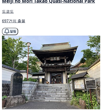
Meiji no Mori Takao Quasi-National Park
도쿄도
697건의 출몰
알림