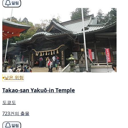
알림
낮은 위험
Takao-san Yakuō-in Temple
도쿄도
723건의 출몰
알림