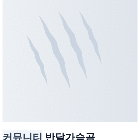
커뮤니티
반달가슴곰