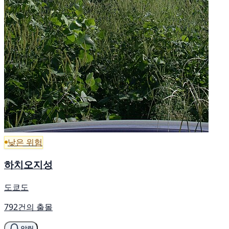
낮은 위험
하치오지성
도쿄도
792건의 출몰
알림