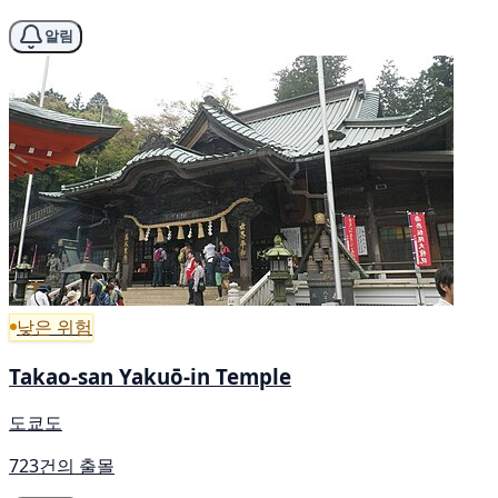
알림
낮은 위험
Takao-san Yakuō-in Temple
도쿄도
723건의 출몰