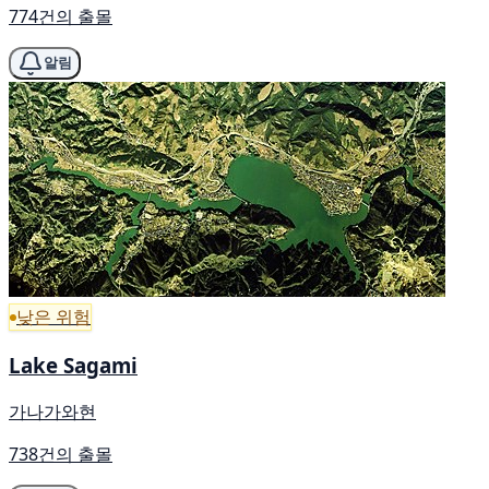
774건의 출몰
알림
낮은 위험
Lake Sagami
가나가와현
738건의 출몰