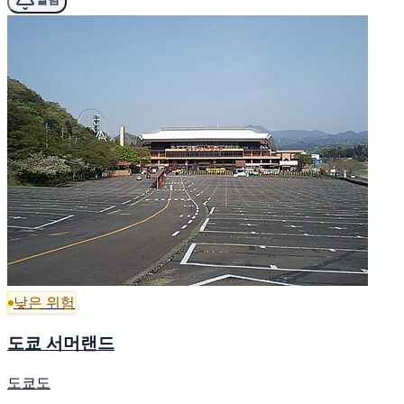
낮은 위험
도쿄 서머랜드
도쿄도