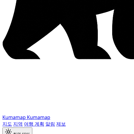
Kumamap
Kumamap
지도
지역
여행 계획
알림
제보