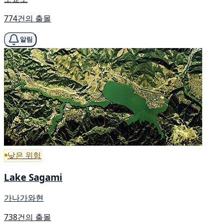
774건의 출몰
알림
낮은 위험
Lake Sagami
가나가와현
738건의 출몰