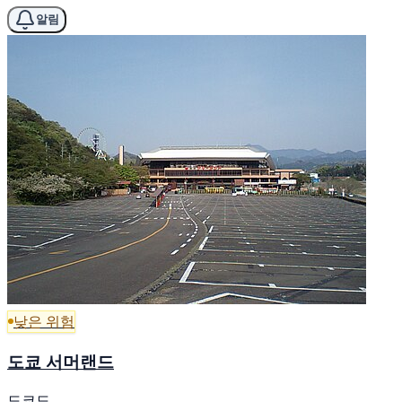
알림
낮은 위험
도쿄 서머랜드
도쿄도