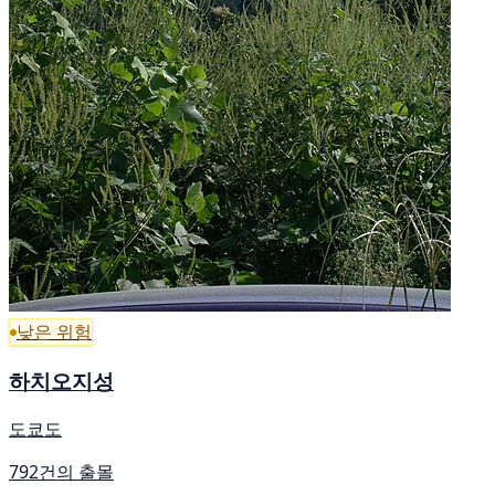
낮은 위험
하치오지성
도쿄도
792건의 출몰