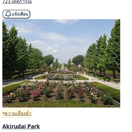
723 เหตุการณ์
แจ้งเตือน
ความเสี่ยงต่ำ
Akirudai Park