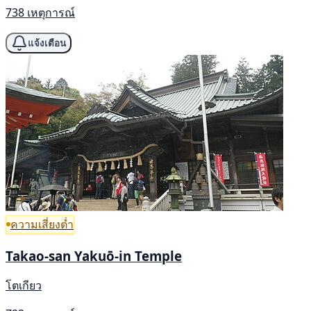
738 เหตุการณ์
แจ้งเตือน
ความเสี่ยงต่ำ
Takao-san Yakuō-in Temple
โตเกียว