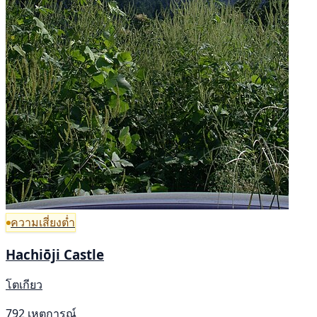
ความเสี่ยงต่ำ
Hachiōji Castle
โตเกียว
792 เหตุการณ์