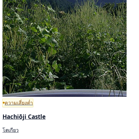
ความเสี่ยงต่ำ
Hachiōji Castle
โตเกียว