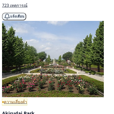
723 เหตุการณ์
แจ้งเตือน
ความเสี่ยงต่ำ
Akirudai Park