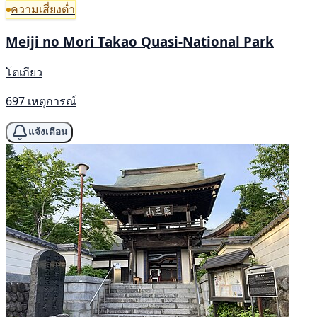
ความเสี่ยงต่ำ
Meiji no Mori Takao Quasi-National Park
โตเกียว
697 เหตุการณ์
แจ้งเตือน