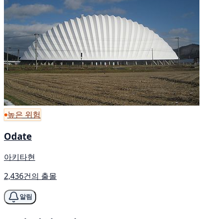
높은 위험
Odate
아키타현
2,436건의 출몰
알림