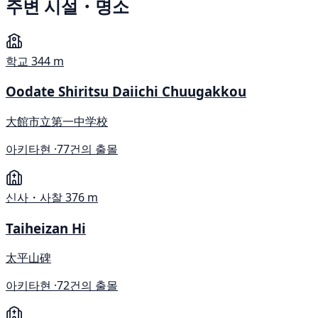
주변 시설・명소
학교
344 m
Oodate Shiritsu Daiichi Chuugakkou
大館市立第一中学校
아키타현 ·
77건의 출몰
신사・사찰
376 m
Taiheizan Hi
太平山碑
아키타현 ·
72건의 출몰