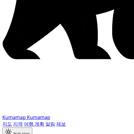
Kumamap
Kumamap
지도
지역
여행 계획
알림
제보