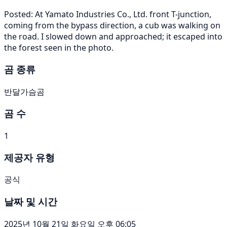
Posted: At Yamato Industries Co., Ltd. front T-junction,
coming from the bypass direction, a cub was walking on
the road. I slowed down and approached; it escaped into
the forest seen in the photo.
곰 종류
반달가슴곰
곰 수
1
제공자 유형
공식
날짜 및 시간
2025년 10월 21일 화요일 오후 06:05