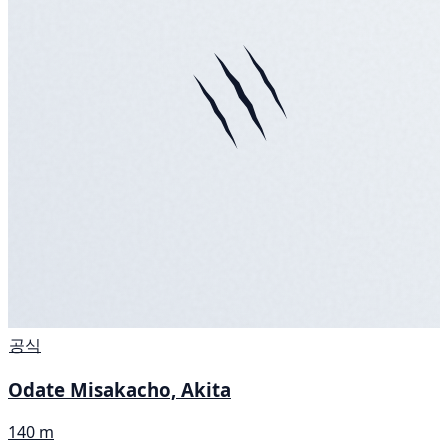
공식
Odate Misakacho, Akita
140 m