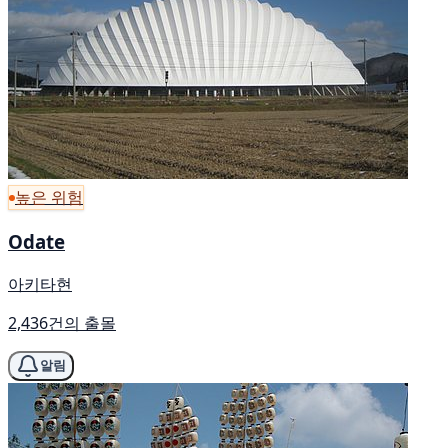
높은 위험
Odate
아키타현
2,436건의 출몰
알림