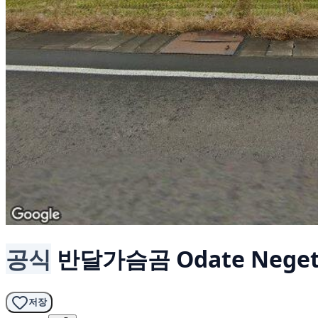
공식
반달가슴곰
Odate Neget
저장