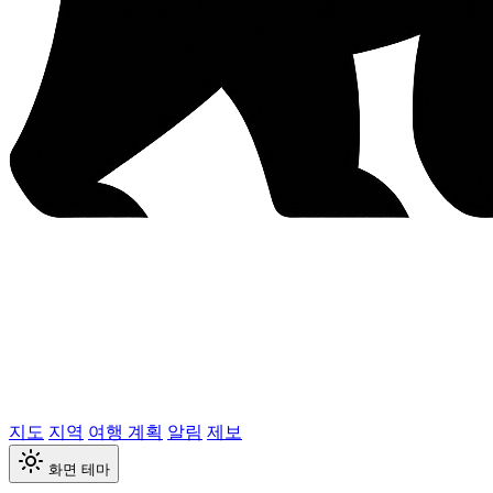
지도
지역
여행 계획
알림
제보
화면 테마